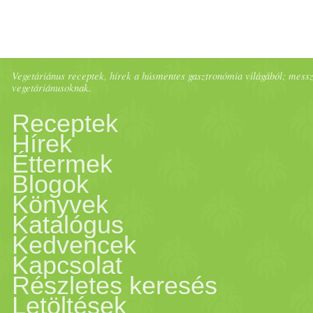
Vegetáriánus receptek, hírek a húsmentes gasztronómia világából; messze 
vegetáriánusoknak.
Receptek
Hírek
Éttermek
Blogok
Könyvek
Katalógus
Kedvencek
Kapcsolat
Részletes keresés
Letöltések