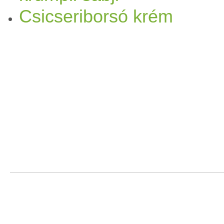
Csicseriborsó krém