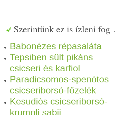
Szerintünk ez is ízleni fog
Babonézes répasaláta
Tepsiben sült pikáns
csicseri és karfiol
Paradicsomos-spenótos
csicseriborsó-főzelék
Kesudiós csicseriborsó-
krumpli sabji