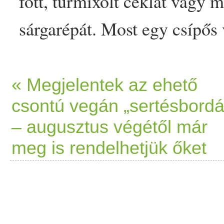
főtt
,
turmix
olt céklát vagy
m
sárgarépát. Most egy
csípős
40 dkg
csicseriborsó
2 gere
szezámmag
olaj/­­
olívaolaj
2-3
« Megjelentek az ehető
csontú vegán „sertésbordá
kömény
koriander
, só – ízlé
– augusztus végétől már
megpirítva […]
meg is rendelhetjük őket