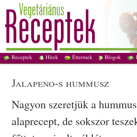
Receptek
Hírek
Éttermek
Blogok
jalapeno
-s hummusz
Nagyon szeretjük a hummusz
alaprecept
, de sokszor teszek