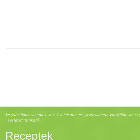
Vegetáriánus receptek, hírek a húsmentes gasztronómia világából; messze 
vegetáriánusoknak.
Receptek