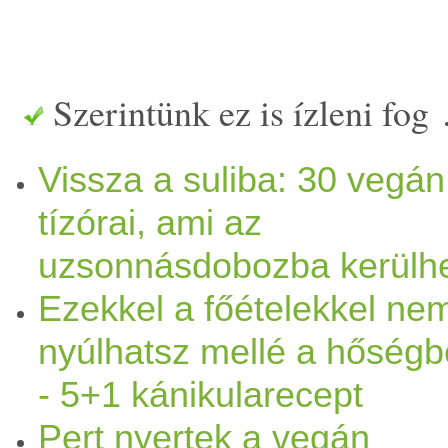
Szerintünk ez is ízleni fog
Vissza a suliba: 30 vegán
tízórai, ami az
uzsonnásdobozba kerülh
Ezekkel a főételekkel ne
nyúlhatsz mellé a hőség
- 5+1 kánikularecept
Pert nyertek a vegán