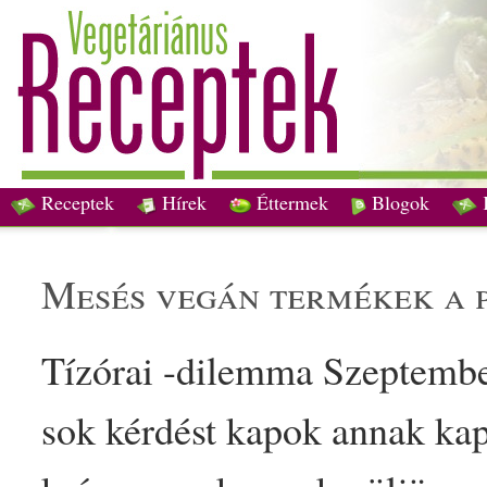
Receptek
Hírek
Éttermek
Blogok
mesés
vegán
termékek a p
Tízórai
-dilemma Szeptembe
sok kérdést kapok annak ka