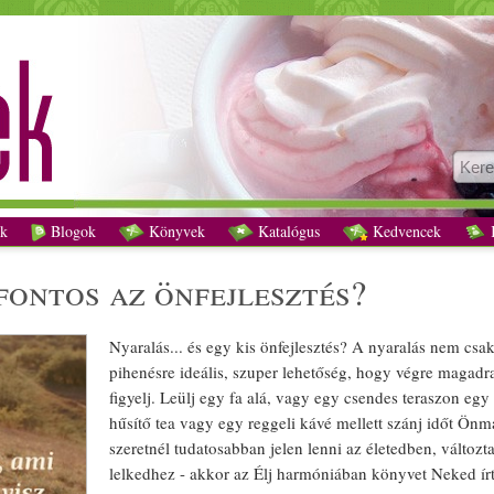
Neked mennyire fontos az önfejlesztés? recept vegetáriánus
k
Blogok
Könyvek
Katalógus
Kedvencek
K
fontos az önfejlesztés?
Nyaralás... és egy kis önfejlesztés? A nyaralás nem csa
pihenésre ideális, szuper lehetőség, hogy végre
mag
adr
figyelj. Leülj egy fa alá, vagy egy csendes teraszon egy
hűsítő
tea
vagy egy
reggeli
kávé
mellett szánj időt Ön
m
szeretnél tudatosabban jelen lenni az
élet
edben, változta
lelkedhez - akkor az Élj harmóniában könyvet Neked í