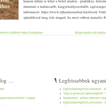
hanem útitárs is lehet a belső utadon - praktikus, letisz
útmutató a tudatosabb, kiegyensúlyozottabb,
egészsége
információ: https:/­/­www.eljharmoniaban.hu/­ebook Vid
ajándék
ozd meg vele
mag
ad, ha most otthon maradsz
#
életmód
#
életmód
váltás #önfejlesztés #öngondosk
intenzív állattartó telep Európában
Bulgursaláta sült padliz
i fog …
Legfrissebbek ugyan
ten
Egészségmegőrzés júliusban - ak
Tégy a gerinced egészségéért! -
gyensúlyozott élet 7 alapja
Napforduló - amikor édemes megál
Egészségmegőrzés júniusban - ak