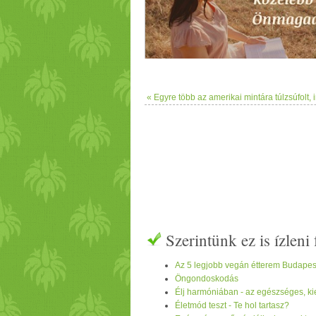
« Egyre több az amerikai mintára túlzsúfolt, 
Szerintünk ez is ízlen
Az 5 legjobb vegán étterem Budapes
Öngondoskodás
Élj harmóniában - az egészséges, kie
Életmód teszt - Te hol tartasz?