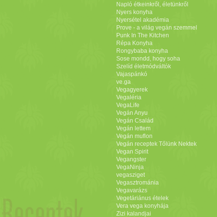
Napló étkeinkről, életünkről
Nyers konyha
Nyersétel akadémia
Prove - a világ vegán szemmel
Punk In The Kitchen
Répa Konyha
Rongybaba konyha
Sose mondd, hogy soha
Szelíd életmódváltók
Vajaspánkó
ve.ga
Vegagyerek
Vegaléria
VegaLife
Vegán Anyu
Vegán Család
Vegán lettem
Vegán muflon
Vegán receptek Tőlünk Nektek
Vegan Spirit
Vegangster
VegaNinja
vegasziget
Vegasztrománia
Vegavarázs
Vegetáriánus ételek
Vera vega konyhája
Zizi kalandjai