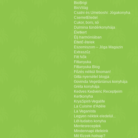
BioBrigi
BioVilág
Csatni és Umeboshi: Jógakonyha
CsemetEledel
Cukor, bors, só
Dulmina tündérkonyhája
Életkert
Élj harmóniában
Éltető ételek
Eszemiszom – Jóga Magazin
Extraszűz
Fitt Nők
Fittanyuka
Fittanyuka Blog
Főzés nélkül finoman!
Gitta nyersétel blogja
Govinda Vegetáriánus konyhája
Gréta konyhája
Kedves Kedvenc Receptjeim
Kertkonyha
KryaSpirit-Vegalife
La Cuisine d'Adéle
La Veganista
Legyen néktek eledelül...
Lét-tudatos konyha
Mentesreceptek
Mindennapi ételeink
Mit főzzek holnap?