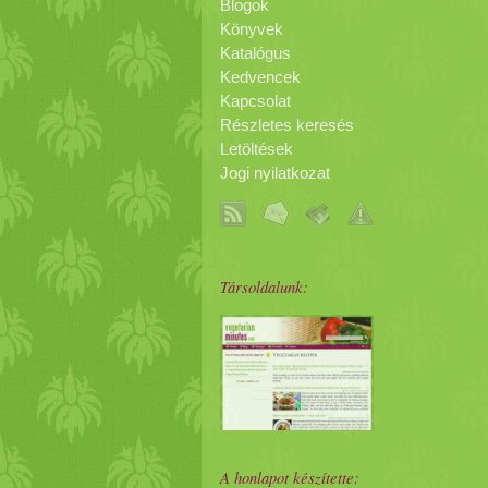
Blogok
Könyvek
Katalógus
Kedvencek
Kapcsolat
Részletes keresés
Letöltések
Jogi nyilatkozat
Társoldalunk:
A honlapot készítette: