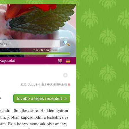
részletes keresés »
apcsolat
2025. JÚLIUS 4.
ÉLJ HARMÓNIÁBAN
k
a
tovább a teljes receptért »
ag
adra, önfejlesztésre. Ha idén nyáron
tni, jobban kapcsolódni a testedhez és
rtam. Ez a könyv nemcsak olvasmány,