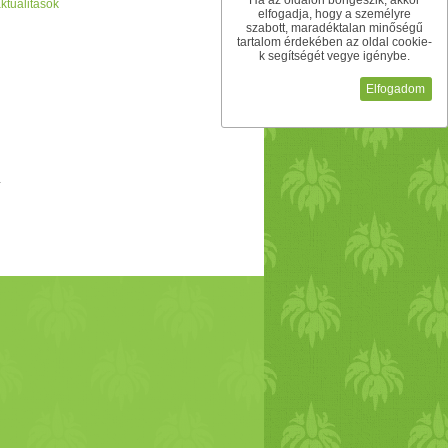
Ha az oldalon böngészik, akkor
ktualitások
elfogadja, hogy a személyre
szabott, maradéktalan minőségű
tartalom érdekében az oldal cookie-
k segítségét vegye igénybe.
Elfogadom