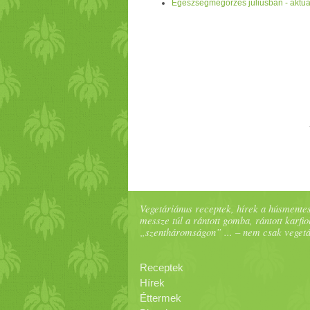
Egészségmegőrzés júliusban - aktua
Vegetáriánus receptek, hírek a húsmentes
messze túl a rántott gomba, rántott karfiol
„szentháromságon” ... – nem csak veget
Receptek
Hírek
Éttermek