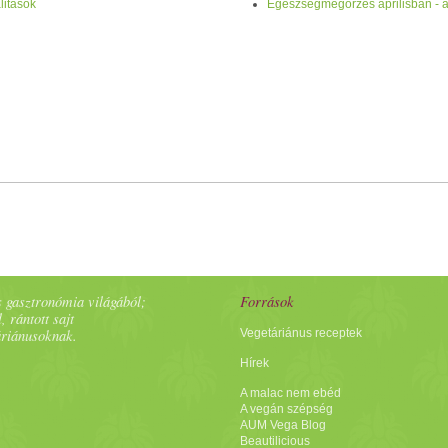
litások
Egészségmegőrzés áprilisban - a
 gasztronómia világából;
Források
, rántott sajt
áriánusoknak.
Vegetáriánus receptek
Hírek
A malac nem ebéd
A vegán szépség
AUM Vega Blog
Beautilicious