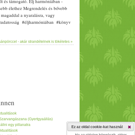
tult és támogató. Élj harmóniában -
s
ebb
élet
hez Megrendelés és bővebb
d
mag
addal a nyaralásra, vagy
 #tudatosság #éljharmóniában #könyv
odás #nyarala?s #köny
vaj
ánló
sánpörccel - akár strandételnek is tökéletes »
innen
tualitások
 Szarvangászana (Gyertgyaállás)
lni egy pillanatra
Ez az oldal cookie-kat használ
tualitások