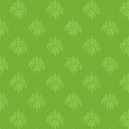
betesszük a hűtőbe
(marináljuk őket) akkor még
finomabb lesz másnap a
végeredmény miután
megpároltuk /­­ főztük őket.
Megjegyzés2: Ha valaki
szereti a sok mártást, akkor
dupla adag paradicsomszósz