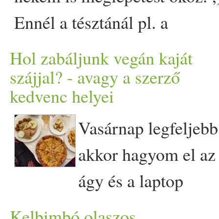
Source
főzőtejszínt és fokhagymával
Ennél a tésztánál pl. a
a legvégén adjuk hozzá, ma
kísérletezés eredménye az
Hol zabáljunk vegán kaját
beleforgatjuk. Melegen tála
eredeti céltól teljesen
szájjal? - avagy a szerző
kedvenc helyei
máshova vitt. A cél ugyamni
a villámebéd volt, ami meg
Vasárnap legfeljebb
lett belőle, az egy olyan íz,
akkor hagyom el az
ami a legjobb tejszínes
ágy és a laptop
pörköltet idézi. Hurrá! Tök
háromméteres körzetét, ha
Kelbimbó olaszos