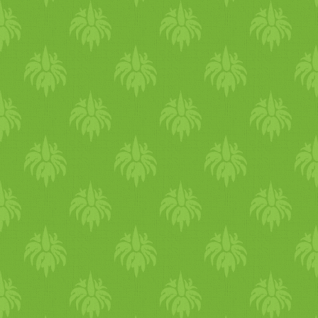
paradicsommártásban
(gluténmentes,
vegán)Táplálkozz, ne csak
étkezz! Jó étvágyat kívánunk
:-) Megjegyzés1: Ha már
előző éjszakára beleforgatjuk
a zöldségeket a fűszeres
paradicsomalapba és