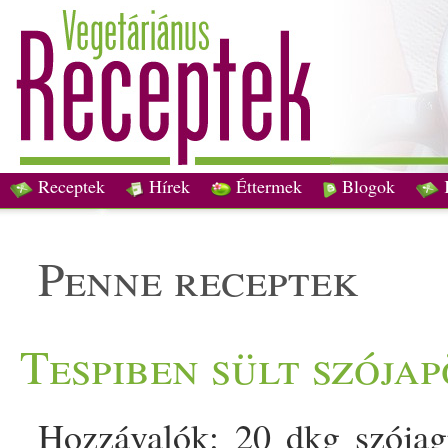
Receptek
Hírek
Éttermek
Blogok
penne receptek
Tespiben sült szója
Hozzávalók: 20 dkg szójag