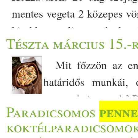
mentes vegeta 2 közepes vö
kisebb paradicsom 4 ek. o
Tészta március 15.-
fokhagyma 1 tk. köménymag
só – ízlés szerint 1 tk. Erő
Mit főzzön az emb
növényi tejföl, növényi saj
határidős munkái, 
[…]
gyermekei vannak? Pl
penne
Paradicsomos
penne
durum
tészta2 ek. ol
koktélparadicsomok
kaliforniai paprika 1/­­2 