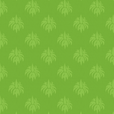
készítsen. Tetszett a recept?
Lapozz bele a Mit eszik a
Világ? című könyvembe,
melyben 284 színes oldalon
... ...és 170 db egészséges
recepten keresztül ehetjük
körbe a Világot!
Megnézhetjük együtt milyen
alapanyagokat fogyasztanak