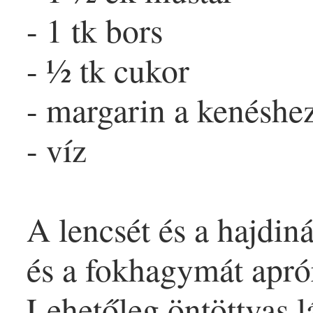
- 1 tk
bors
- ½ tk
cukor
-
margarin
a kenéshe
-
víz
A lencsét és a hajdi
és a fokhagymát apró
Lehetőleg öntöttvas l