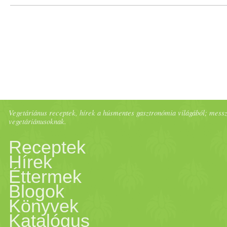
Vegetáriánus receptek, hírek a húsmentes gasztronómia világából; messze 
vegetáriánusoknak.
Receptek
Hírek
Éttermek
Blogok
Könyvek
Katalógus