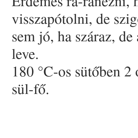
Érdemes rá-ránézni, h
visszapótolni, de szi
sem jó, ha száraz, de
leve.
180 °C-os sütőben 2 
sül-fő.