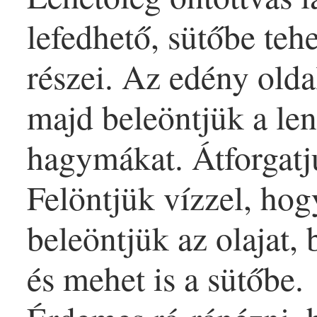
lefedhető, sütőbe teh
részei. Az edény old
majd beleöntjük a lenc
hagy
mák
at. Átforgat
Felöntjük
víz
zel, hog
beleöntjük az
olaj
at,
és mehet is a sütőbe.