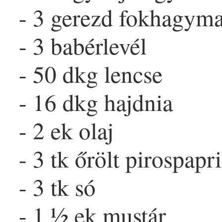
- 3 gerezd
fokhagym
- 3
babérlevél
- 50 dkg
lencse
- 16 dkg hajdnia
- 2 ek
olaj
- 3 tk őrölt
pirospapr
- 3 tk só
- 1 ½ ek
mustár