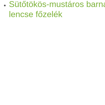
Sütőtökös-mustáros barn
lencse főzelék