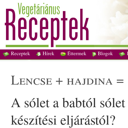
Receptek
Hírek
Éttermek
Blogok
lencse
+
hajdina
= 
A sólet a
bab
tól sóle
készítési eljárástól?