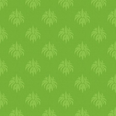
Tejtermékek I Növényi
Tejtermékek II A Mindennap
Superfood