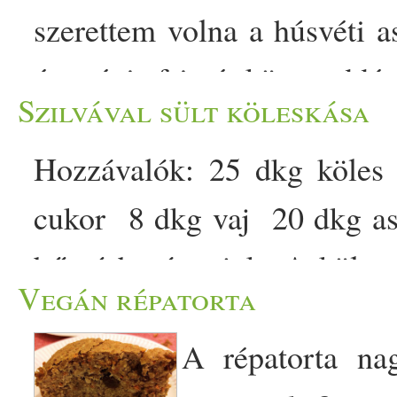
szerettem volna a húsvéti 
és mégis frissé, könnyeddé
Szilvával sült köleskása
olyan fogásokat találsz,
Hozzávalók: 25 dkg köles
alapanyagai találkoznak a 
cukor 8 dkg vaj 20 dkg asza
tőlem ezt a válogatást nagy
bő vízbe áztatjuk. A köle
illatos és ízekben gazdag
Vegán répatorta
feltesszük főni egy csipet só
Hozzávalók: 9 vékony szel
A répatorta na
fedő alatt, kis lángon páro
felvágott 25 dkg tejszínes 