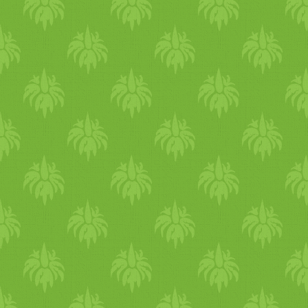
főzőtanfolyamot! Az akció
részleteiért KATT IDE Nézd
meg a legújabb Kertkonyha
főzőtanfolyamokat! Vegán
Szaloncukor-készítő Kezdő
Vegán Vegán MUST HAVE 
a kötelező alapcsomag
Növényi Tejek és