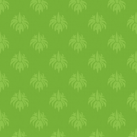
ragaszd össze kettesével. Jó
étvágyat! Elkészítési idő: 30
perc (tényleg!) Ez egy vegán
recept volt. :) Hasonló
recepteket ITT találsz még.
Ha itt feliratkozol, a
legújabbakat mindig frissen
kapod majd a postaládádba.
Ajándékozz karácsonyra