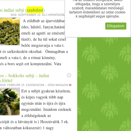
Ha az oldalon böngészik, akkor
elfogadja, hogy a személyre
szabott, maradéktalan minőségű
szabdzsi
 indiai subji (
)
tartalom érdekében az oldal cookie-
2019. SZEPTEMBER 22.
ÉLJ HARMÓNIÁBAN
k segítségét vegye igénybe.
A zöldbab az ájurvédában
Elfogadom
édes, hűsítő, fanyar,hatású,
emeli az agnit( az emésztés
tüzét), de ha túl sokat ezsel
belőe megzavarja a vata-t.
t és székrekedést okozhat. Önmagában a
meli a vata-t, de a római kömény,
 és a bors segít ezt kompenzálni. Vata
k, csak mértékkel ajánlott. Jótékonyan hat
 – bokkolis subji – indiai
 tüdőre és a pitta rendellenességekre.
 főétel
tod rizzsel, purival,
2018. FEBRUÁR 15.
ESZEMISZOM – JÓGA MAGAZIN
 (lepénykenyér receptet itt találod).
Ezt a subjit gyakran készítem,
k 4 csésze zöldbab felvágva 2 ek ghí vagy
és képes vagyok több nap
 tk fekete mustármag 1/­­2 tk római kömény
egymás után is újra és újra
asala por (ez egy fűszerkeverék indiai
megcsinálni. Imádom ezeknek
kapható) egy csipet asafoetida 1/­­4 tk
a zöldségeknek az
­­2 tk só Paszta 1 tk kókuszreszelék 2 ek.
ióját és a látványát is:) Hozzávalók 3 ek.
anderlevél összevágva 1 kis darab gyömbér
n változatban kókuszzsír) 1 nagy