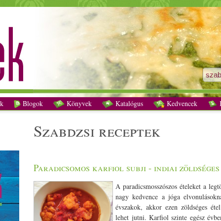
szabdzsi receptek - Vegetáriánus receptek
k
Blogok
Könyvek
Katalógus
Kedvencek
K
szabdzsi receptek
Paradicsomos karfiol subji - indiai zöldséges
A paradicsmosszószos ételeket a legt
nagy kedvence a jóga elvonuláso
évszakok, akkor ezen zöldséges éte
lehet jutni. Karfiol szinte egész é