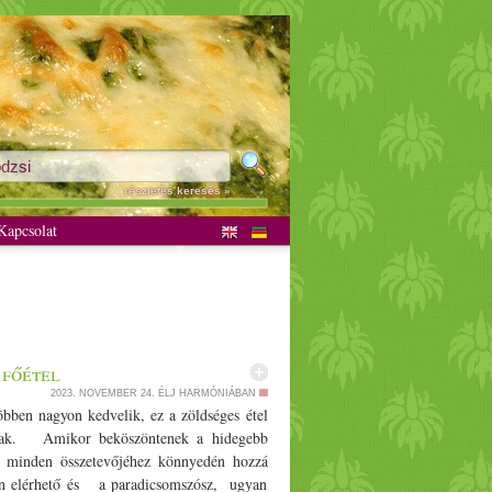
részletes keresés »
apcsolat
 főétel
2023. NOVEMBER 24.
ÉLJ HARMÓNIÁBAN
öbben nagyon kedvelik, ez a zöldséges étel
knak. Amikor beköszöntenek a hidegebb
l minden összetevőjéhez könnyedén hozzá
vben elérhető és a paradicsomszósz, ugyan