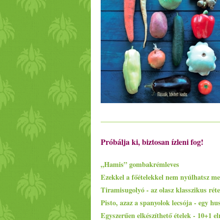
Próbálja ki, biztosan ízleni fog!
„Hamis” gombakrémleves