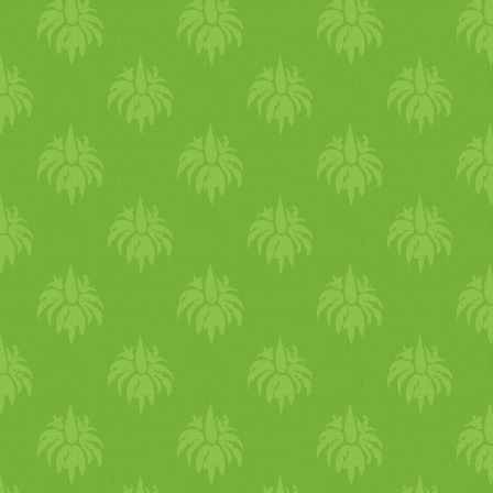
Szilva
csatni
(sós,
édes
,csí
raita
Reggeli
mandula
turmi
zabkása
dió
val és mazsoláv
ájur
védikus
reggeli
Házi
jo
élesztő
mentes
kenyér
Jó étvá