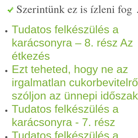
Szerintünk ez is ízleni fog
okoz a nagy mennyiségben e
Tudatos felkészülés a
egészség
telen
étel
, nehéz em
karácsonyra – 8. rész Az
mindenféle fájd
alma
kat, eln
étkezés
emésztési problé
mák
miatt 
Ezt teheted, hogy ne az
következtében az ünnepek 
irgalmatlan cukorbevitelrő
szóljon az ünnepi időszak
már az első kórokozó is
bet
Tudatos felkészülés a
tudatos táplálkozás hiánya 
karácsonyra - 7. rész
hat
alma
s mennyiségben fog
Tudatos felkészülés a