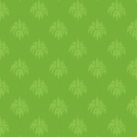
tönköly
búzaliszt
tel
Tejment
Gluténmentes
,
cukormente
Shortbread
keksz
-
reform
v
Gluténmentes
bögrés
süti
Só
stangli Élesztő
mentes
,
gyors
élesztő
mentes
tejföl
ös
pogác
Cukkini
s,
pirított
napraforg
hummusz
krém
Élesztő
ment