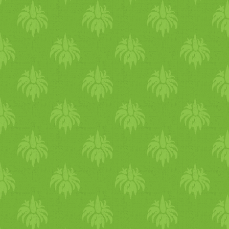
teljes kiőrlésű
liszt
tel
Házi
Teljes kiőrlésű
tönköly
keksz
Narancs
os mazsolás
keksz
G
cukormentes
vaníliás
keksz
Gluténmentes
,
tejmentes
,
cu
készítésű
mogyoró
s
csokolá
Kókusz
os,
kakaó
s tönköly
s
Tejmentes
sütőtök
ös
muffin
kiőrlésű, tojás
mentes
linzer