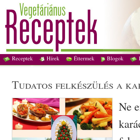
Receptek
Hírek
Éttermek
Blogok
tudatos felkészülés a
ka
Ne e
kará