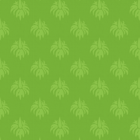
vagy
vacsora
étel
ek
Indiai
D
brokkoli
s
zöldség
ekkel
Sült
Káposztás
subji
- ízletes
fűs
zöldség
es
subji
-
zöldség
es
f
Hummusz
Sütőtök
ös
subji
kuszkusz
Kitri (kichari) Vö
Gluténmentes
zöldség
fasírt
zöldség
ekkel
Gluténmentes