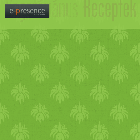
tudj közösen időt tölteni. 
elmarad, azt semmilyen
étel
érdemes a
karácsony
i
menü
veszekedni. A megtervezett
alapanyagokat és ha teheted,
így elkerülheted a boltokban
bevásárlóközpontokban való 
marad, amit együtt tudtok t