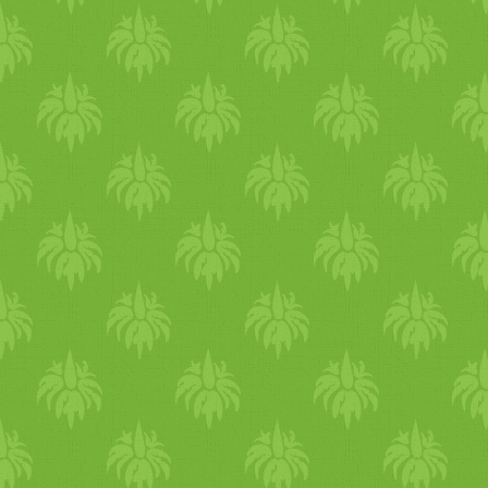
mértéktartó étkezésre és a
fr
hogy jól indulhasson a köve
blogról a
karácsony
i
menü
hö
receptet. A receptek nem tar
alapvetően lakto
vegetáriánu
laktózmentes
,
gluténmentes
sütemény
ek,
keksz
ek
Citro
keksz
Egyszerű
kókusz
os
z