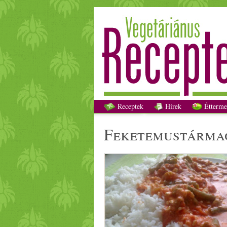
Receptek
Hírek
Étterme
fekete
mustárma