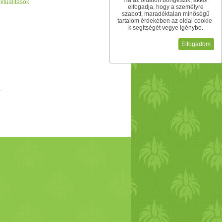
Ha az oldalon böngészik, akkor
ktualitások
elfogadja, hogy a személyre
szabott, maradéktalan minőségű
tartalom érdekében az oldal cookie-
k segítségét vegye igénybe.
Elfogadom