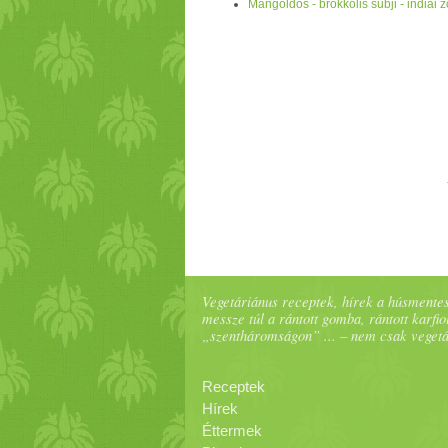
Mángoldos - brokkolis subji - indiai 
Vegetáriánus receptek, hírek a húsmentes
messze túl a rántott gomba, rántott karfiol
„szentháromságon” ... – nem csak veget
Receptek
Hírek
Éttermek