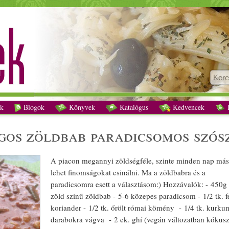
Feketemustármagos zöldbab paradicsomos szószban recept vegetáriánus
k
Blogok
Könyvek
Katalógus
Kedvencek
K
g
os
zöldbab
paradicsom
os
szós
A
piac
on megannyi
zöldség
féle, szinte minden nap má
lehet finomságokat csinálni. Ma a
zöldbab
ra és a
paradicsom
ra esett a választá
som
:) Hozzávalók: - 450g
zöld
színű
zöldbab
- 5-6 közepes
paradicsom
- 1/­­2 tk. 
koriander
- 1/­­2 tk. őrölt római
kömény
- 1/­­4 tk.
kurku
d
arab
okra vágva - 2 ek. ghí (
vegán
változatban
kókusz