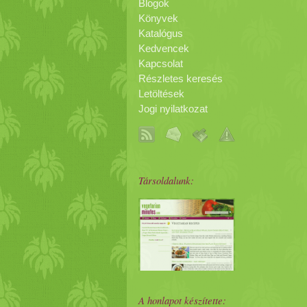
Blogok
Könyvek
Katalógus
Kedvencek
Kapcsolat
Részletes keresés
Letöltések
Jogi nyilatkozat
Társoldalunk:
A honlapot készítette: