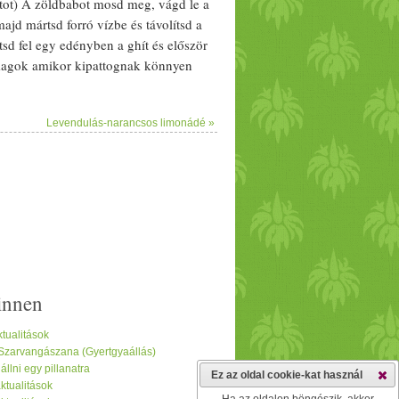
t
ot) A
zöldbab
ot mosd meg, vágd le a
majd mártsd forró
víz
be és távolítsd a
tsd fel egy edényben a ghít és először
mag
ok amikor kipattognak könnyen
llod a pattogó hangokat akkor tedd
zd addig amíg el nem kezd
Levendulás-narancsos limonádé »
n keverd hozzá a
házi
sajt
ot és
innen
tualitások
 Szarvangászana (Gyertgyaállás)
lni egy pillanatra
Ez az oldal cookie-kat használ
tualitások