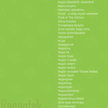
Napló étkeinkről, életünkről
Nyers konyha
Nyersétel akadémia
Prove - a világ vegán szemmel
Punk In The Kitchen
Répa Konyha
Rongybaba konyha
Sose mondd, hogy soha
Szelíd életmódváltók
Vajaspánkó
ve.ga
Vegagyerek
Vegaléria
VegaLife
Vegán Anyu
Vegán Család
Vegán lettem
Vegán muflon
Vegán receptek Tőlünk Nektek
Vegan Spirit
Vegangster
VegaNinja
vegasziget
Vegasztrománia
Vegavarázs
Vegetáriánus ételek
Vera vega konyhája
Zizi kalandjai