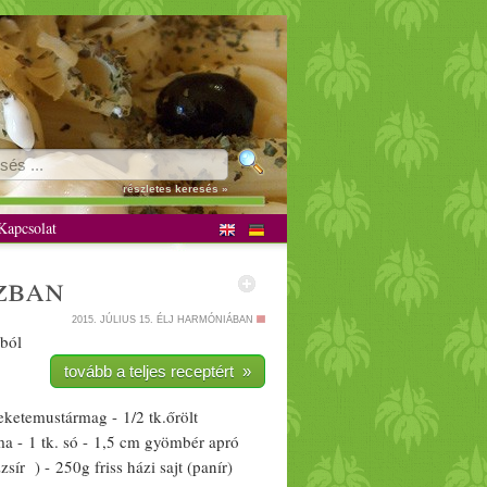
részletes keresés »
apcsolat
z
ban
2015. JÚLIUS 15.
ÉLJ HARMÓNIÁBAN
sból
tovább a teljes receptért »
fekete
mustármag
- 1/­­2 tk.őrölt
ma
- 1 tk. só - 1,5 cm
gyömbér
apró
zsír
) - 250g
friss
házi
sajt
(
panír
)