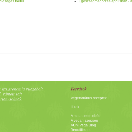
zöldséges főétel
Egészségmegőrzés áprilisban - a
 gasztronómia világából;
Források
, rántott sajt
áriánusoknak.
Vegetáriánus receptek
Hírek
A malac nem ebéd
A vegán szépség
AUM Vega Blog
Beautilicious