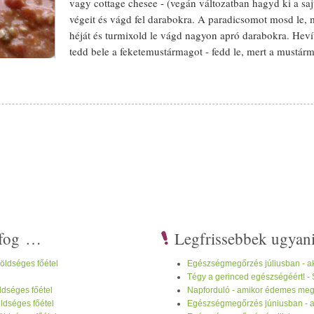
vagy
cottage
chesee - (
vegán
változatban hagyd ki a
saj
végeit és vágd fel d
arab
okra. A
paradicsom
ot mosd le, 
héját és
turmix
old le vágd nagyon apró d
arab
okra. Heví
tedd bele a fekete
mustármag
ot - fedd le, mert a
mustár
elkezdenek kiugrálni az edényből:). Amikor már nem ha
rkumát,
gyömbér
t és keverd meg. Majd add hozzá a
paradicsom
ot és fő
s tedd bele a
zöldbab
ot és addig főzd amíg, a
zöldbab
megpuhul. A végé
es
(
bio
) alapanyagokat használj:)
i fog …
Legfrissebbek ugyan
zöldséges főétel
Egészségmegőrzés júliusban - ak
Tégy a gerinced egészségéért! -
öldséges főétel
Napforduló - amikor édemes megál
öldséges főétel
Egészségmegőrzés júniusban - ak