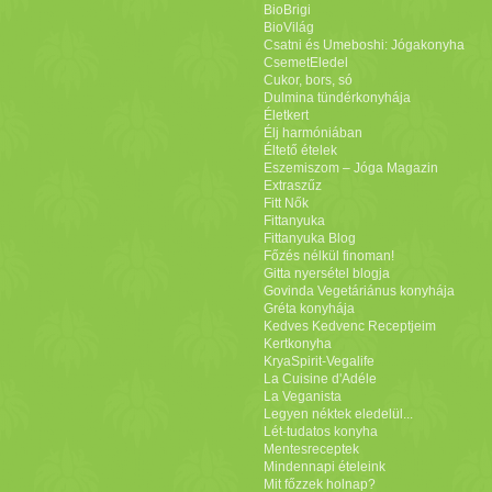
BioBrigi
BioVilág
Csatni és Umeboshi: Jógakonyha
CsemetEledel
Cukor, bors, só
Dulmina tündérkonyhája
Életkert
Élj harmóniában
Éltető ételek
Eszemiszom – Jóga Magazin
Extraszűz
Fitt Nők
Fittanyuka
Fittanyuka Blog
Főzés nélkül finoman!
Gitta nyersétel blogja
Govinda Vegetáriánus konyhája
Gréta konyhája
Kedves Kedvenc Receptjeim
Kertkonyha
KryaSpirit-Vegalife
La Cuisine d'Adéle
La Veganista
Legyen néktek eledelül...
Lét-tudatos konyha
Mentesreceptek
Mindennapi ételeink
Mit főzzek holnap?