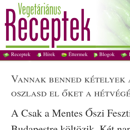
Receptek
Hírek
Éttermek
Blogok
vannak benned k
étel
yek
oszlasd el őket a hétvég
A Csak a
Mentes
Őszi Feszti
Budapestre költözik. Két na