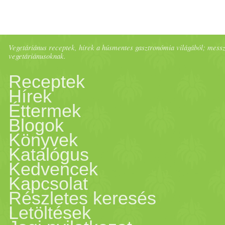
Vegetáriánus receptek, hírek a húsmentes gasztronómia világából; messze 
vegetáriánusoknak.
Receptek
Hírek
Éttermek
Blogok
Könyvek
Katalógus
Kedvencek
Kapcsolat
Részletes keresés
Letöltések