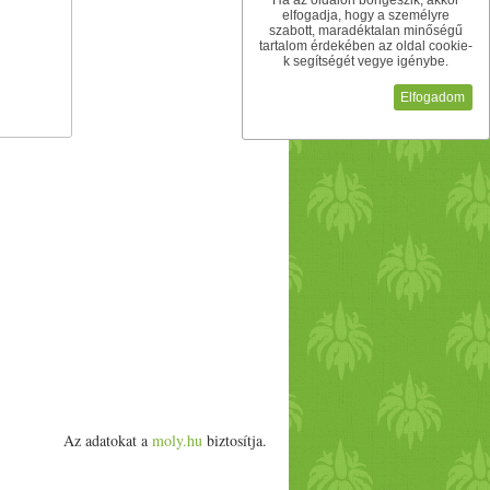
Ha az oldalon böngészik, akkor
elfogadja, hogy a személyre
szabott, maradéktalan minőségű
tartalom érdekében az oldal cookie-
k segítségét vegye igénybe.
Elfogadom
Az adatokat a
moly.hu
biztosítja.