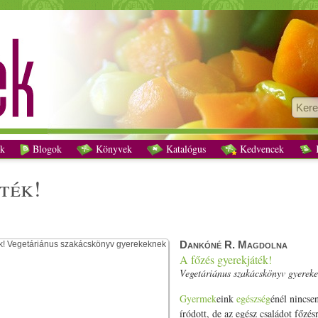
agdolna A főzés gyerekjáték! Vegetáriánus szakácskönyv gyerekeknek - Vegetári
k
Blogok
Könyvek
Katalógus
Kedvencek
K
áték!
Dankóné R. Magdolna
A főzés gyerekjáték!
Vegetáriánus szakácskönyv gyerek
Gyermek
eink
egészség
énél nincse
íródott, de az egész családot főzésr