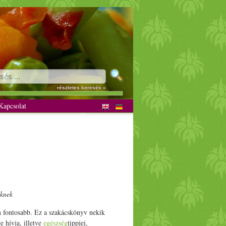
ánus receptek
részletes keresés »
apcsolat
eknek
n fontosabb. Ez a szakácskönyv nekik
e hívja, illetve
egészség
tippjei,