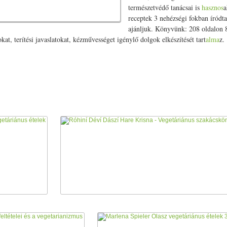
természetvédő tanácsai is
hasznos
a
receptek 3 nehézségi fokban íródta
ajánljuk. Könyvünk: 208 oldalon 8
kat, terítési javaslatokat, kézművességet igénylő dolgok elkészítését tart
alma
z.