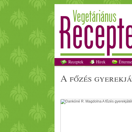
Dankóné R. M
Receptek
Hírek
Étterme
a főzés gyerekj