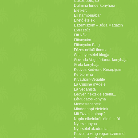
Cukor, bors, só
Dulmina tündérkonyhája
Életkert
Élj harmóniában
Éltető ételek
Eszemiszom – Jóga Magazin
Extraszűz
Fitt Nők
Fittanyuka
Fittanyuka Blog
Főzés nélkül finoman!
Gitta nyersétel blogja
Govinda Vegetáriánus konyhája
Gréta konyhája
Kedves Kedvenc Receptjeim
Kertkonyha
KryaSpirit-Vegalife
La Cuisine d'Adéle
La Veganista
Legyen néktek eledelül...
Lét-tudatos konyha
Mentesreceptek
Mindennapi ételeink
Mit főzzek holnap?
Napló étkeinkről, életünkről
Nyers konyha
Nyersétel akadémia
Prove - a világ vegán szemmel