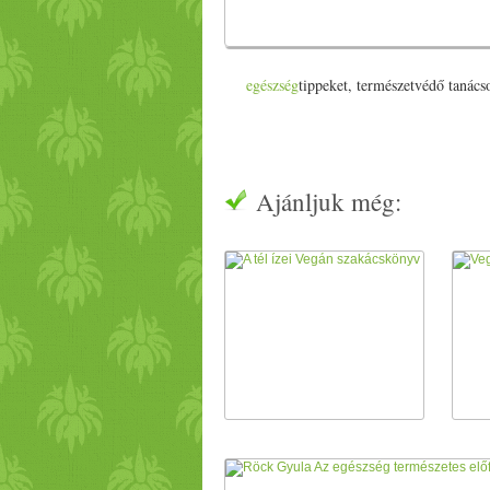
egészség
tippeket, természetvédő tanácso
Ajánljuk még: