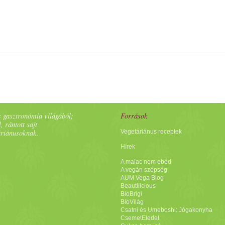
 gasztronómia világából;
Források
, rántott sajt
áriánusoknak.
Vegetáriánus receptek
Hírek
A malac nem ebéd
A vegán szépség
AUM Vega Blog
Beautilicious
BioBrigi
BioVilág
Csatni és Umeboshi: Jógakonyha
CsemetEledel