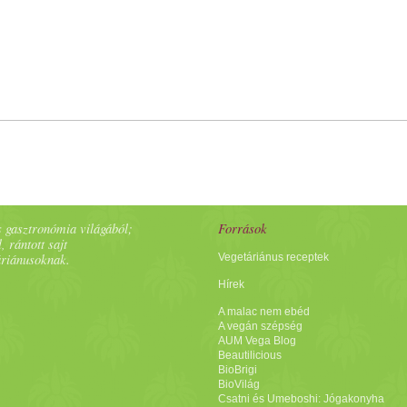
 gasztronómia világából;
Források
, rántott sajt
áriánusoknak.
Vegetáriánus receptek
Hírek
A malac nem ebéd
A vegán szépség
AUM Vega Blog
Beautilicious
BioBrigi
BioVilág
Csatni és Umeboshi: Jógakonyha