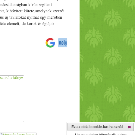
nácstalanságban kíván segíteni
tt, kibővített kötete,amelynek szerzői
us új távlatokat nyithat egy merőben
iéta elemeit, de korok és égtájak
Ez az oldal cookie-kat használ