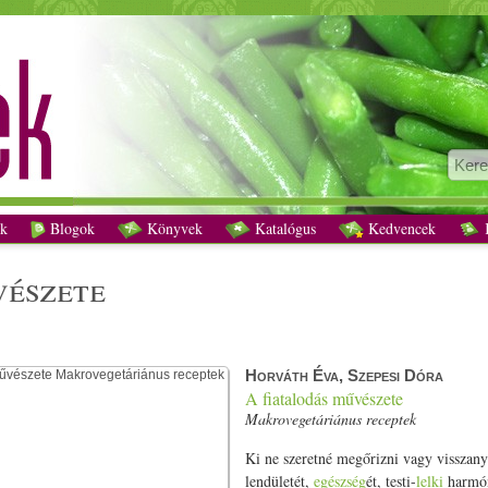
a, Szepesi Dóra A fiatalodás művészete Makrovegetáriánus receptek - Vegetárián
k
Blogok
Könyvek
Katalógus
Kedvencek
K
vészete
Horváth Éva, Szepesi Dóra
A fiatalodás művészete
Makrovegetáriánus receptek
Ki ne szeretné megőrizni vagy visszanye
lendületét,
egészség
ét, testi-
lelki
harmón