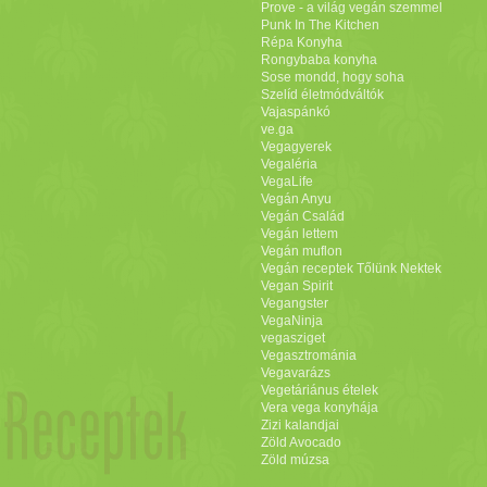
Prove - a világ vegán szemmel
Punk In The Kitchen
Répa Konyha
Rongybaba konyha
Sose mondd, hogy soha
Szelíd életmódváltók
Vajaspánkó
ve.ga
Vegagyerek
Vegaléria
VegaLife
Vegán Anyu
Vegán Család
Vegán lettem
Vegán muflon
Vegán receptek Tőlünk Nektek
Vegan Spirit
Vegangster
VegaNinja
vegasziget
Vegasztrománia
Vegavarázs
Vegetáriánus ételek
Vera vega konyhája
Zizi kalandjai
Zöld Avocado
Zöld múzsa