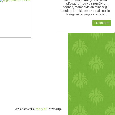
Ha az oldalon böngészik, akkor
elfogadja, hogy a személyre
szabott, maradéktalan minőségű
tartalom érdekében az oldal cookie-
k segítségét vegye igénybe.
Elfogadom
Az adatokat a
moly.hu
biztosítja.