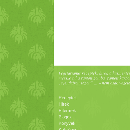
Vegetáriánus receptek, hírek a húsmentes
messze túl a rántott gomba, rántott karfiol
„szentháromságon” ... – nem csak veget
Receptek
Hírek
Éttermek
Blogok
Könyvek
Katalógus