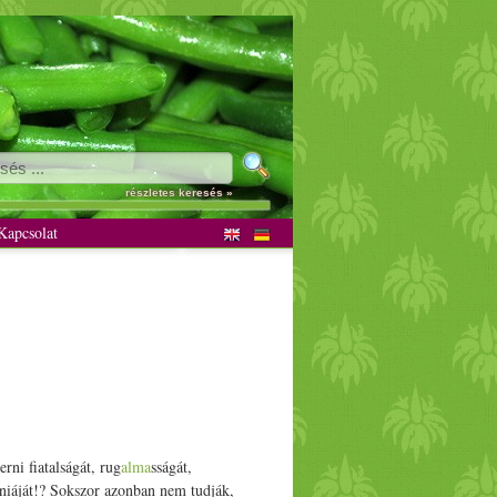
us receptek
részletes keresés »
apcsolat
rni fiatalságát, rug
alma
sságát,
iáját!? Sokszor azonban nem tudják,