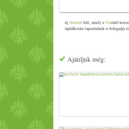
új
életmód
felé, amely a
Víz
öntő korsz
táplálkozási tapasztalatát is befogadja é
Ajánljuk még: