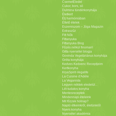
CsemetEledel
Cukor, bors, só
Dulmina tündérkonyhája
Életkert
Élj harmóniában
Éltető ételek
Eszemiszom – Jóga Magazin
Extraszűz
Fitt Nők
Fittanyuka
Fittanyuka Blog
Főzés nélkül finoman!
Gitta nyersétel blogja
Govinda Vegetáriánus konyhája
Gréta konyhája
Kedves Kedvenc Receptjeim
Kertkonyha
KryaSpirit-Vegalife
La Cuisine d'Adéle
La Veganista
Legyen néktek eledelül...
Lét-tudatos konyha
Mentesreceptek
Mindennapi ételeink
Mit főzzek holnap?
Napló étkeinkről, életünkről
Nyers konyha
Nyersétel akadémia