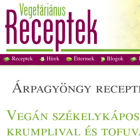
Receptek
Hírek
Éttermek
Blogok
árpagyöngy recept
Vegán székelykápos
krumplival és tofuv