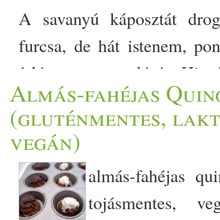
A savanyú káposztát drog
furcsa, de hát istenem, po
ízléses csomagolását. Hirte
Almás-fahéjas Quin
káposzta-vásárlás. Mivel fé
(gluténmentes, lakt
megenni csak úgy nyerse
vegán)
székelykáposzta lesz bel
almás-fahéjas qui
káposzta 1 nagy fej ha
tojásmentes, ve
fokhagyma 1 evőkanál piro