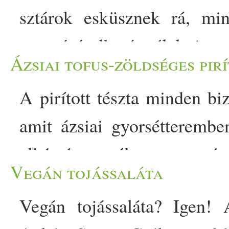
sztárok esküsznek rá, min
megvásárolható élelmis
Ázsiai tofus-zöldséges pirí
olcsóbban elkészíthetjük 
A pirított tészta minden bi
azonban érdemes fenntartás
amit ázsiai gyorsétteremb
gyömbér az egyik legis
elkészített változat azo
évezredek óta használnak 
Vegán tojássaláta
ezeknek. Most megmutatjuk
enyhítésére. Fő hatóan
Vegán tojássaláta? Igen! 
pirított zöldséges tésztát k
gyulladáscsökkentő és an