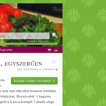
részletes keresés »
apcsolat
, egyszerűen
2016. SZEPTEMBER 11.
VEGANINJA
óta
tovább a teljes receptért »
e
z után már elkezdett bennem érlelődni
le trükközni. Hozzávalók: 1
hagyma
prítva 6 kicsi
krumpli
3 marék sárga