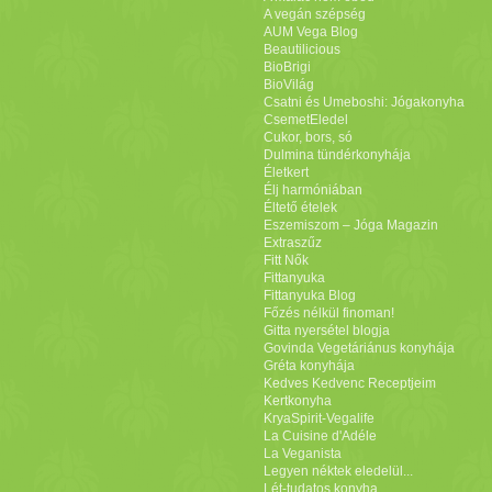
A vegán szépség
AUM Vega Blog
Beautilicious
BioBrigi
BioVilág
Csatni és Umeboshi: Jógakonyha
CsemetEledel
Cukor, bors, só
Dulmina tündérkonyhája
Életkert
Élj harmóniában
Éltető ételek
Eszemiszom – Jóga Magazin
Extraszűz
Fitt Nők
Fittanyuka
Fittanyuka Blog
Főzés nélkül finoman!
Gitta nyersétel blogja
Govinda Vegetáriánus konyhája
Gréta konyhája
Kedves Kedvenc Receptjeim
Kertkonyha
KryaSpirit-Vegalife
La Cuisine d'Adéle
La Veganista
Legyen néktek eledelül...
Lét-tudatos konyha