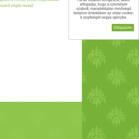
Ha az oldalon böngészik, akkor
ves” –
növényi
pástétom
ból,
elfogadja, hogy a személyre
yszerű vegán recept
szabott, maradéktalan minőségű
tartalom érdekében az oldal cookie-
k segítségét vegye igénybe.
Elfogadom