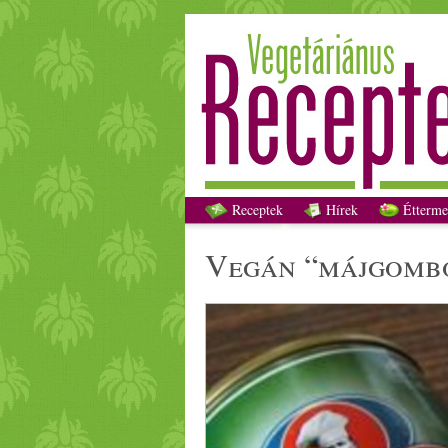
Receptek
Hírek
Étterme
vegán
“máj
gomb