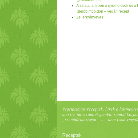
biobolt
okban. Ára sem vészes, 300-400
A saláta, amiben a gyümölcsök és a 
egyszerűen appeared first on
Vega
Ninj
ízlelőbimbóidon – vegán recept
Zellerkrémleves
Vegetáriánus receptek, hírek a húsmentes
messze túl a rántott gomba, rántott karfiol
„szentháromságon” ... – nem csak veget
Receptek