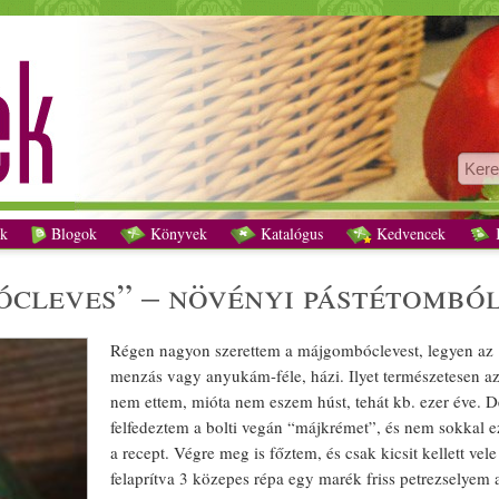
Vegán “májgombócleves” – növényi pástétomból, egyszerűen recept vegetáriánus
k
Blogok
Könyvek
Katalógus
Kedvencek
K
óc
leves” –
növényi
pástétom
ból
Régen nagyon szerettem a máj
gombóc
levest, legyen az
menzás vagy anyukám-féle,
házi
. Ilyet
természetes
en az
nem ettem, mióta nem eszem húst, tehát kb. ezer éve. D
felfedeztem a bolti
vegán
“máj
krém
et”, és nem sokkal e
a recept. Végre meg is főztem, és csak kicsit kellett ve
felaprítva 3 közepes
répa
egy marék
friss
petrezselyem
a