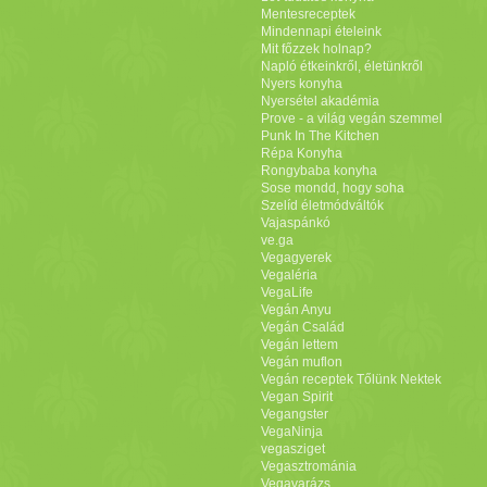
Mentesreceptek
Mindennapi ételeink
Mit főzzek holnap?
Napló étkeinkről, életünkről
Nyers konyha
Nyersétel akadémia
Prove - a világ vegán szemmel
Punk In The Kitchen
Répa Konyha
Rongybaba konyha
Sose mondd, hogy soha
Szelíd életmódváltók
Vajaspánkó
ve.ga
Vegagyerek
Vegaléria
VegaLife
Vegán Anyu
Vegán Család
Vegán lettem
Vegán muflon
Vegán receptek Tőlünk Nektek
Vegan Spirit
Vegangster
VegaNinja
vegasziget
Vegasztrománia
Vegavarázs