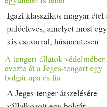
összejövetelről vagy barát
Igazi klasszikus magyar étel 
alkalomra lehet találni… T
palócleves, amelyet most egy
kiállt - és mind húsmentes a
kis csavarral, húsmentesen
készítünk el.
A tengeri állatok védelmében
Bogrács
szezonban ráadásul 
evezte át a Jeges-tengert egy
bolgár apa és fia
kerti partik nagy kedvence
lehet ez a fogás. A palócleve
A Jeges-tenger átszelésére
az a fajta magyar klasszikus,
vállalkozott egy bolgár