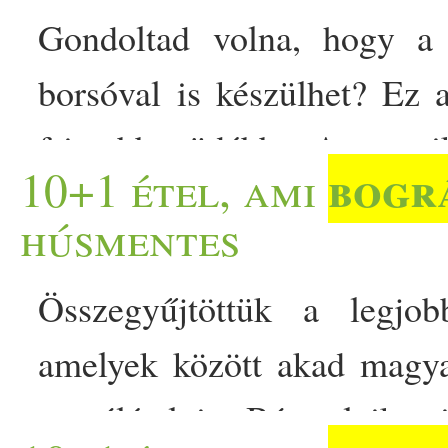
Gondoltad volna, hogy a 
borsóval is készülhet? Ez
frissebb, üdébb. A papr
bogr
10+1 étel, ami
számára egy igazán otthonos
húsmentes
bogrács
illatát, a sűrű, t
Összegyűjtöttük a legj
konyháját. De mi történik, ha
amelyek között akad magyar
kivesszük a megszokott… T
egytálétel is. Bármelyiket 
csavarral - cukkinitől és b