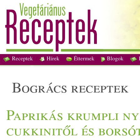
Receptek
Hírek
Éttermek
Blogok
bogrács receptek
Paprikás krumpli ny
cukkinitől és borsó