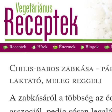
Receptek
Hírek
Éttermek
Blogok
chili
s-
bab
os
zabkása
- pá
laktató,
meleg
reggeli
A
zab
kásáról a többség az
é
asszociál, pedig sósan legal