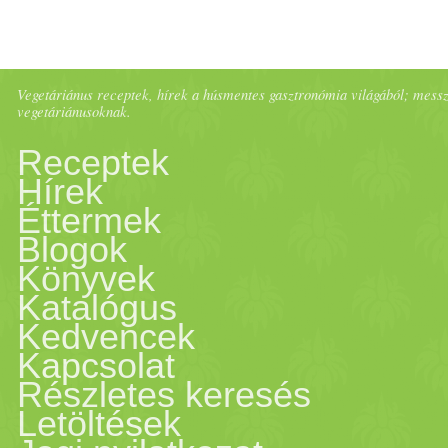
Vegetáriánus receptek, hírek a húsmentes gasztronómia világából; messze 
vegetáriánusoknak.
Receptek
Hírek
Éttermek
Blogok
Könyvek
Katalógus
Kedvencek
Kapcsolat
Részletes keresés
Letöltések