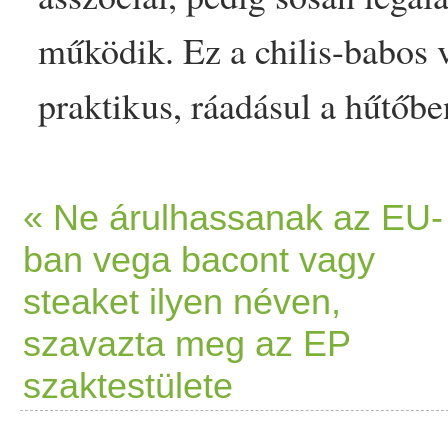
működik. Ez a
chili
s-
bab
os 
praktikus, ráadásul a hűtőb
újragondolására is tök
élet
es
gyors
an raknál össze valam
« Ne árulhassanak az EU-
ban vega bacont vagy
chili
s-
bab
os
zab
kását! Elsőr
steaket ilyen néven,
hidd el,… The post
Chili
s-
b
szavazta meg az EP
elkészül a laktató,
meleg
reg
szaktestülete