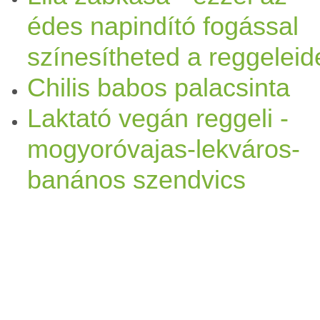
édes napindító fogással
színesítheted a reggeleid
Chilis babos palacsinta
Laktató vegán reggeli -
mogyoróvajas-lekváros-
banános szendvics