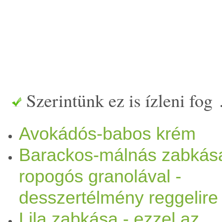
Szerintünk ez is ízleni fog
Avokádós-babos krém
Barackos-málnás zabkás
ropogós granolával -
desszertélmény reggelire
Lila zabkása - ezzel az