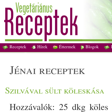
Receptek
Hírek
Éttermek
Blogok
jénai receptek
Szilvával sült köleskása
Hozzávalók: 25 dkg köles