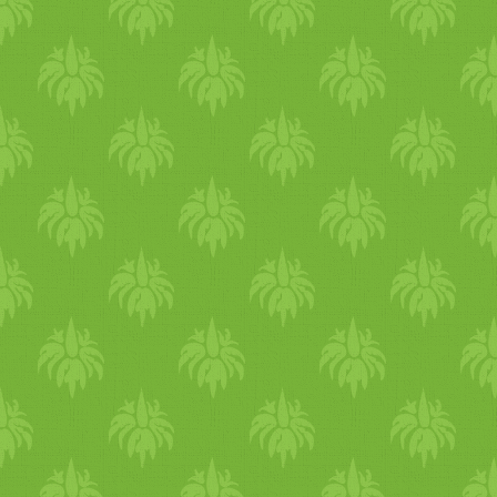
picit dermedjen.
krumpli.