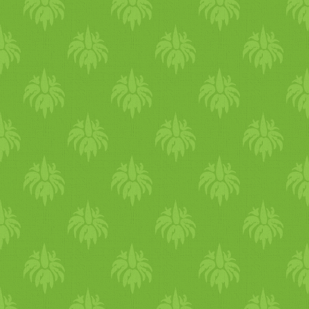
simítsd rá a fűszeres
tetejét villával
krumpipürét. A tetejét szórd
megszurkáljuk. Sütőben
meg pici füstölt
enyhén aranybarnára sütjük.
pirospaprikával.Előmelegítet
Tálalásnál a zöldésges szósz
sütőben (180fok), úgy 30
enyhén folyós állagú lesz, de
perc alatt süsd meg.Tálalás
épp ez az egyik tulajdonsága
előtt hagyd úgy 20 percig
Amolyan szószos, nem áll
állni, hogy a krumpli egy
egybe, mint pl. egy rakott