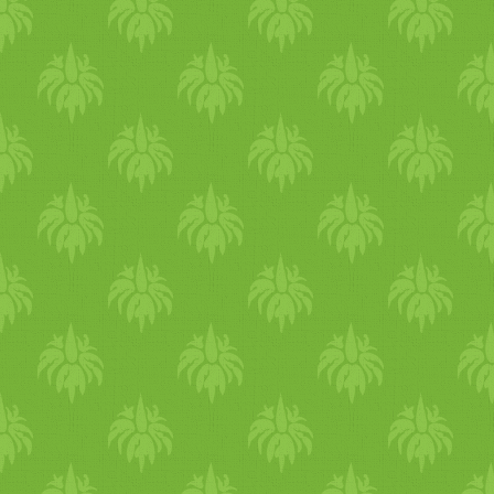
A krumplipürének nem
(időnként megforgatva) kb.
szabad túl folyósnak lennie.
20 percig rotyogtasd. Kóstol
Fogunk egy tűzállló edényt
meg, szükség szerint még
jénai
(pl.
tálat) vagy egy
fűszerezd. Borítsd bele a
tepsit. Kókuszzsírral kikenjü
megfőtt csicseriborsót, még
az alját és oldalát. Beleöntjü
vagy 5 perc összefőzés, és
a zöldséges szószt, majd
jénai
készen is van.Egy
ba
pedig a tetejére halmozzuk é
terítsd szét a ragut, majd
simítjuk a krumplipürét. A