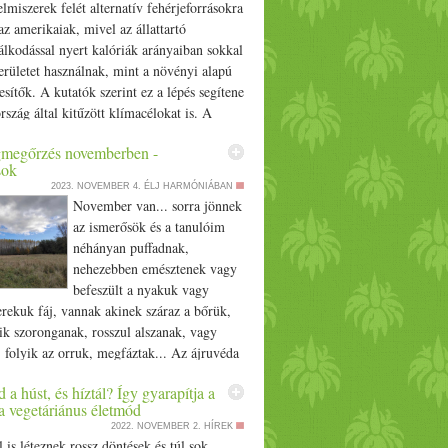
elmiszerek felét alternatív fehérjeforrásokra
az amerikaiak, mivel az állattartó
lkodással nyert kalóriák arányaiban sokkal
erületet használnak, mint a növényi alapú
esítők. A kutatók szerint ez a lépés segítene
ország által kitűzött klímacélokat is. A
zőgazdasági… The post Az alternatív
megőrzés novemberben -
rások elterjedésével hatalmas terület
sok
 fel az Egyesült Államokban appeared first
2023. NOVEMBER 4.
ÉLJ HARMÓNIÁBAN
hu.
November van... sorra jönnek
az ismerősök és a tanulóim
néhányan puffadnak,
nehezebben emésztenek vagy
befeszült a nyakuk vagy
rekuk fáj, vannak akinek száraz a bőrük,
ik szoronganak, rosszul alszanak, vagy
folyik az orruk, megfáztak... Az ájruvéda
éves tudással és tapasztalattal rendelkezik a
 a húst, és híztál? Így gyarapítja a
ödéséről és a környezeti hatásokról. Ha Te
a vegetáriánus életmód
yeled a természetet novemberben a
2022. NOVEMBER 2.
HÍREK
t jelentősen lecsökken, a hideg egyre
 is léteznek rossz döntések és túl sok