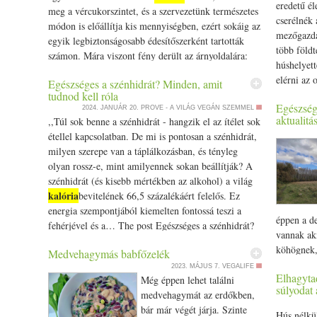
eredetű él
meg a vércukorszintet, és a szervezetünk természetes
cserélnék 
módon is előállítja kis mennyiségben, ezért sokáig az
mezőgazdá
egyik legbiztonságosabb édesítőszerként tartották
több földt
számon. Mára viszont fény derült az árnyoldalára:
húshelyett
egy új kutatás szerint károsíthatja az agyi ereket.…
elérni az 
Egészséges a szénhidrát? Minden, amit
The post Az agyvérzést kockáztathatod, ha ezt a
bolygó me
tudnod kell róla
népszerű édesítőszert fogyasztod appeared first on
Egészség
fehérjefor
2024. JANUÁR 20.
PROVE - A VILÁG VEGÁN SZEMMEL
Prove.hu.
aktualitá
,,Túl sok benne a szénhidrát - hangzik el az ítélet sok
szabadulna
étellel kapcsolatban. De mi is pontosan a szénhidrát,
on Prove.
milyen szerepe van a táplálkozásban, és tényleg
olyan rossz-e, mint amilyennek sokan beállítják? A
szénhidrát (és kisebb mértékben az alkohol) a világ
kalória
bevitelének 66,5 százalékáért felelős. Ez
energia szempontjából kiemelten fontossá teszi a
éppen a de
fehérjével és a… The post Egészséges a szénhidrát?
vannak ak
Minden, amit tudnod kell róla appeared first on
köhögnek, 
Medvehagymás babfőzelék
Prove.hu.
több ezer 
2023. MÁJUS 7.
VEGALIFE
Elhagytad
világ műk
Még éppen lehet találni
súlyodat 
is megfig
medvehagymát az erdőkben,
hőmérsékle
bár már végét járja. Szinte
Hús nélkül