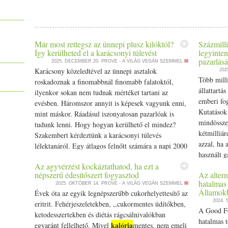
Már most rettegsz az ünnepi plusz kilóktól?
Százmilli
Így kerülheted el a karácsonyi túlevést
legyinte
pazarlásá
2025. DECEMBER 20.
PROVE - A VILÁG VEGÁN SZEMMEL
Karácsony közeledtével az ünnepi asztalok
202
Több milli
roskadoznak a finomabbnál finomabb falatoktól,
állattartá
ilyenkor sokan nem tudnak mértéket tartani az
emberi fo
evésben. Háromszor annyit is képesek vagyunk enni,
Kutatások 
mint máskor. Ráadásul iszonyatosan pazarlóak is
mindössz
tudunk lenni. Hogy hogyan kerülhető el mindez?
kétmilliár
Szakembert kérdeztünk a karácsonyi túlevés
azzal, ha 
lélektanáról. Egy átlagos felnőtt számára a napi 2000
használt g
kalória
az ideális bevitel az… The post Már most
fordítaná
Az agyvérzést kockáztathatod, ha ezt a
rettegsz az ünnepi plusz kilóktól? Így kerülheted el a
népszerű édesítőszert fogyasztod
Az altern
állatjólét
karácsonyi túlevést appeared first on Prove.
hatalmas 
2025. OKTÓBER 14.
PROVE - A VILÁG VEGÁN SZEMMEL
lehetne jó
Államok
Évek óta az egyik legnépszerűbb cukorhelyettesítő az
legnagyobb
2024.
eritrit. Fehérjeszeletekben, ,,cukormentes üdítőkben,
A Good Foo
ketodesszertekben és diétás rágcsálnivalókban
hatalmas t
kalória
egyaránt fellelhető. Mivel
mentes, nem emeli