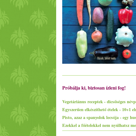
Próbálja ki, biztosan ízleni fog!
Vegetáriánus receptek - dicsőséges névp