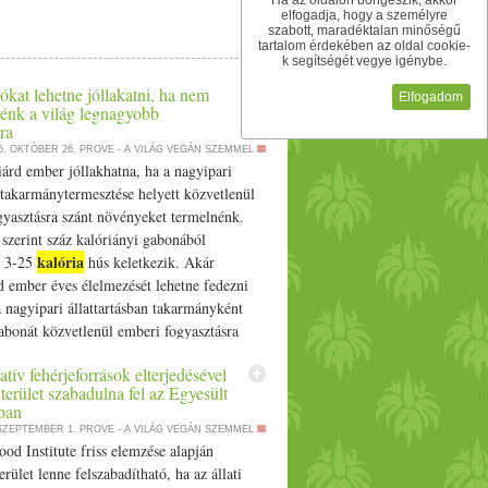
Ha az oldalon böngészik, akkor
elfogadja, hogy a személyre
szabott, maradéktalan minőségű
tartalom érdekében az oldal cookie-
k segítségét vegye igénybe.
ókat lehetne jóllakatni, ha nem
Elfogadom
nénk a világ legnagyobb
ra
5. OKTÓBER 26.
PROVE - A VILÁG VEGÁN SZEMMEL
árd ember jóllakhatna, ha a nagyipari
s takarmánytermesztése helyett közvetlenül
gyasztásra szánt növényeket termelnénk.
szerint száz kalóriányi gabonából
kalória
e 3-25
hús keletkezik. Akár
d ember éves élelmezését lehetne fedezni
a nagyipari állattartásban takarmányként
abonát közvetlenül emberi fogyasztásra
nk - írja a Compassion in World Farming
atív fehérjeforrások elterjedésével
i szervezet friss… The post Százmilliókat
terület szabadulna fel az Egyesült
llakatni, ha nem legyintenénk a világ
ban
 pazarlására appeared first on Prove.hu.
 SZEPTEMBER 1.
PROVE - A VILÁG VEGÁN SZEMMEL
d Institute friss elemzése alapján
erület lenne felszabadítható, ha az állati