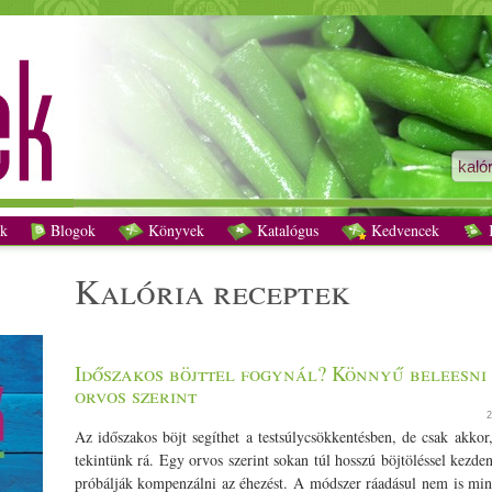
kalória receptek - Vegetáriánus receptek
k
Blogok
Könyvek
Katalógus
Kedvencek
K
kalória receptek
Időszakos böjttel fogynál? Könnyű beleesni 
orvos szerint
2
Az időszakos böjt segíthet a testsúlycsökkentésben, de csak akko
tekintünk rá. Egy orvos szerint sokan túl hosszú böjtöléssel kezden
próbálják kompenzálni az éhezést. A módszer ráadásul nem is mind