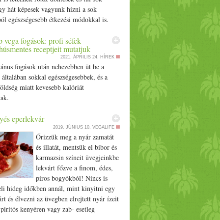
n lesz jelen az életünkben, egyre erősödik a
így hát képesek vagyunk hízni a sok
, a hideg szeles napokat, nyirkos, esős
ól egészségesebb étkezési módokkal is.
ják és sajnos a nappalok is egyre
. A sötétség, a hideg és szél az emberi
 vega fogások: profi séfek
e is hatást gyakorol. A november a
húsmentes receptjeit mutatjuk
lás ideje a természetben és az emberek
2021. ÁPRILIS 24.
HÍREK
. A hideg miatt egyre kevesebb időt
iánus fogások után nehezebben üt be a
szabadban és eljön a beltéri tevékenységek
általában sokkal egészségesebbek, és a
et, hogy érzed is, hogy Te is
öldség miatt kevesebb kalóriát
ódóbb vagy és jobban vágysz a meghitt,
ak.
saládi légkörre, mint a zsúfolt helyekre. Jól
leg otthonunk egy igazi védelem a téli
yés eperlekvár
árásban. Az állandó fűtés miatt könnyen
2019. JÚNIUS 10.
VEGALIFE
Őrizzük meg a nyár zamatát
t, hogy kiszárad a nyálkahártyánk és száraz
és illatát, mentsük el bíbor és
torok kaparást vagy éppen orrvérzést is
karmazsin színeit üvegjeinkbe
hatunk. A légutak védelmének érdekében
lekvárt főzve a finom, édes,
gyelni a párásításra is. A párásítás mellett
piros bogyókból! Nincs is
sz légzést könnyítő vagy éppen hangulat
li hideg időkben annál, mint kinyitni egy
olajokat is. Az időjárás változásai és az
rt és élvezni az üvegben elrejtett nyár ízeit
ás miatt, a bioritmusod is zavart szenved,
 pirítós kenyéren vagy zab- esetleg
nak érzheted magad. A szervezetednek, egy
ásán. Ráadásul ma már egyre inkább divat