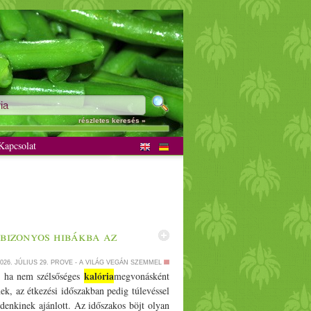
részletes keresés »
apcsolat
bizonyos hibákba az
026. JÚLIUS 29.
PROVE - A VILÁG VEGÁN SZEMMEL
kalória
r, ha nem szélsőséges
megvonásként
ek, az étkezési időszakban pedig túlevéssel
enkinek ajánlott. Az időszakos böjt olyan