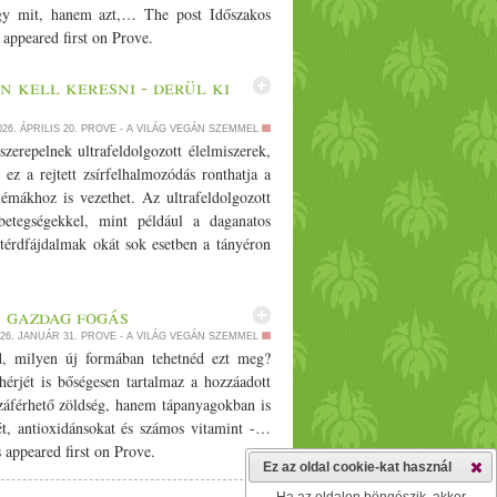
ogy mit, hanem azt,… The post Időszakos
 appeared first on Prove.
 kell keresni - derül ki
026. ÁPRILIS 20.
PROVE - A VILÁG VEGÁN SZEMMEL
zerepelnek ultrafeldolgozott élelmiszerek,
 ez a rejtett zsírfelhalmozódás ronthatja a
émákhoz is vezethet. Az ultrafeldolgozott
 betegségekkel, mint például a daganatos
érdfájdalmak okát sok esetben a tányéron
n gazdag fogás
26. JANUÁR 31.
PROVE - A VILÁG VEGÁN SZEMMEL
ted, milyen új formában tehetnéd ezt meg?
hérjét is bőségesen tartalmaz a hozzáadott
áférhető zöldség, hanem tápanyagokban is
jét, antioxidánsokat és számos vitamint -…
 appeared first on Prove.
Ez az oldal cookie-kat használ