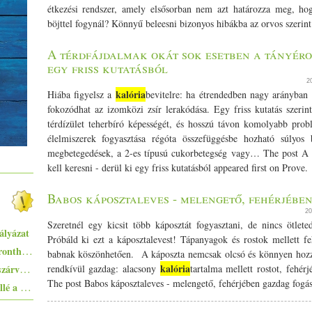
étkezési rendszer, amely elsősorban nem azt határozza meg, h
böjttel fogynál? Könnyű beleesni bizonyos hibákba az orvos szerint
A térdfájdalmak okát sok esetben a tányéron
egy friss kutatásból
2
kalória
Hiába figyelsz a
bevitelre: ha étrendedben nagy arányban s
fokozódhat az izomközi zsír lerakódása. Egy friss kutatás szerint
térdízület teherbíró képességét, és hosszú távon komolyabb probl
élelmiszerek fogyasztása régóta összefüggésbe hozható súlyos
megbetegedések, a 2-es típusú cukorbetegség vagy… The post A t
kell keresni - derül ki egy friss kutatásból appeared first on Prove.
Babos káposztaleves - melengető, fehérjébe
20
Szeretnél egy kicsit több káposztát fogyasztani, de nincs ötle
ályázat
Próbáld ki ezt a káposztalevest! Tápanyagok és rostok mellett fe
Egyszerűen elkészíthető ételek - 10+1 elronthatatlan recept kezdő konyhatündéreknek
babnak köszönhetően. A káposzta nemcsak olcsó és könnyen hozz
Pisto, azaz a spanyolok lecsója - egy huszárvágással tesszük laktatóbbá
kalória
rendkívül gazdag: alacsony
tartalma mellett rostot, fehér
The post Babos káposztaleves - melengető, fehérjében gazdag fogás
Ezekkel a főételekkel nem nyúlhatsz mellé a hőségben - 5+1 kánikularecept