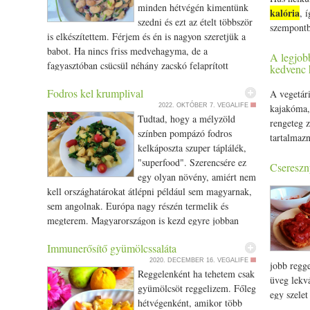
tartósabba
minden hétvégén kimentünk
kalória
, 
hideg szél
szedni és ezt az ételt többször
szempontb
napok vált
is elkészítettem. Férjem és én is nagyon szeretjük a
rövidebbek
babot. Ha nincs friss medvehagyma, de a
A legjobb
szervezetr
fagyasztóban csücsül néhány zacskó felaprított
kedvenc 
visszavonu
medvehagyma (nálunk igen), akkor nincs akadálya
Fodros kel krumplival
számára is
A vegetár
hogy bármikor évközben elkészítsük ezt a
2022. OKTÓBER 7.
VEGALIFE
töltünk a 
kajakóma, 
finomságos főzeléket. Medvehagymát nélkülözve
Tudtad, hogy a mélyzöld
ideje. Leh
rengeteg z
póréhagymát, esetleg újhagymát is használhatunk. Ha
színben pompázó fodros
visszahúz
tartalmazn
attól tartanánk, hogy a bab puffadást okoz,
kelkáposzta szuper táplálék,
otthoni, c
mindenképpen sok zöld levelű salátafélével, esetleg
"superfood". Szerencsére ez
fűtött, me
Csereszn
spenóttal fogyasszuk. Figyeljünk arra is, hogy az étel
egy olyan növény, amiért nem
hideg időj
előtt fél órával és az étel után egy órával bőséges
kell országhatárokat átlépni például sem magyarnak,
elfordulha
vizet igyunk, az is segíti a bab emésztését. Ha
sem angolnak. Európa nagy részén termelik és
köhögést, 
azonnal a babfőzelék fogyasztása után vagy közben
megterem. Magyarországon is kezd egyre jobban
tapasztal
isszuk a vizet, a puffadás vele fog járni. A Barbeque
elterjedni a kertekben, piacokon. Tehát az ökológiai
érdemes fi
fűszer szuper ízt kölcsönöz neki. Enyhén füstös,
Immunerősítő gyümölcssaláta
lábnyom fodros kel étellel kisebb lesz. Miért
használhat
paprikás ízétől alig bírtunk leállni vele.
2020. DECEMBER 16.
VEGALIFE
szeretem a fodros kel-t? Tele van egészségünket,
jobb regge
javító illó
Fogyókúrázóknak érdemes gyakran hüvelyeset enni,
Reggelenként ha tehetem csak
szervezetünket építő és fenntartó vitaminokkal,
üveg lekvá
óraátállít
mivel gyorsan telít és sokáig nem éhezel meg.
gyümölcsöt reggelizem. Főleg
ásványi anyagokkal és antioxidánssal, a kalóriája
egy szelet
fáradtabb
Ráadásul a babokban van egy arginin nevű aminosav,
hétvégenként, amikor több
viszont nagyon alacsony és igazi rost forrás.
kukoricak