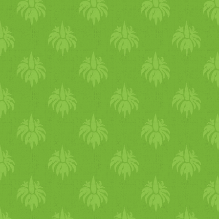
kávéskanál sütőpor 1
kávéskanál szódabikarbóna 
dl olaj 12 dkg cukor 2 dl
joghurt fél narancs lereszelt
héja 10 dkg durvára vágott
dió 20 dkg reszelt sárgarépa
A krémhez: 25 dkg
mascarpone egy evőkanál