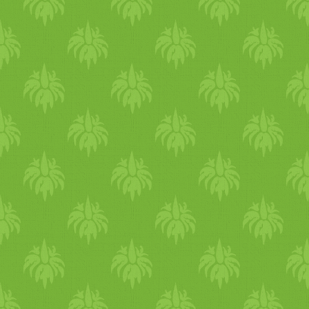
a narancslével. Ha túl sűrű,
adhatunk hozzá még tejszínt.
A krémet habzsákba töltjük,
és a muffinok tetejére
nyomjuk. Díszíthetjük ízlés
szerint, például
cukorgyönggyel.