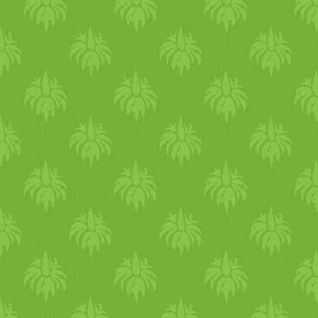
keveréket a liszthez öntjük,
beleszórjuk a diót, és az
egészet néhány mozdulattal
összedolgozzuk. A masszát
muffinformába kanalazzuk,
majd előmelegített sütőbe
toljuk. 200 fokon 4-5 percig,
majd 180 fokon nagyjából 2
percig sütjük. Tűpróbával