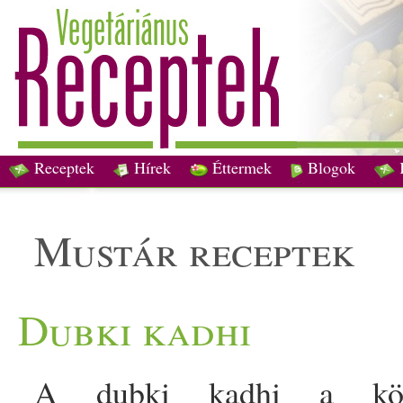
Receptek
Hírek
Éttermek
Blogok
mustár receptek
Dubki kadhi
A dubki kadhi a közép