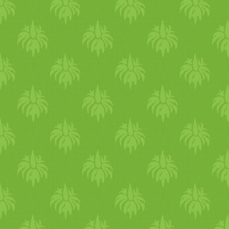
narancslé 3 ek porcukor A
lisztben elkeverjük a sót, a
fahéjat, a sütőport és a
szódabikarbónát. A joghurto
összekeverjük az olajjal és a
szódabikarbónával, majd
hozzáadjuk a reszelt répát és
a narancshéjat. A joghurtos