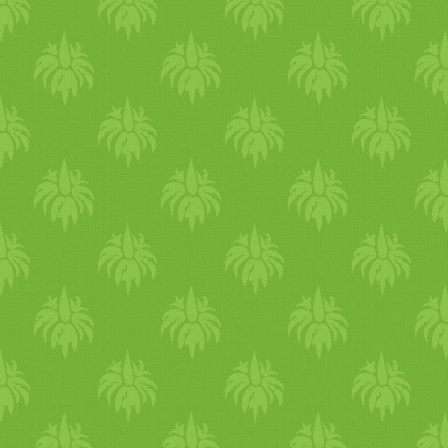
ellenőrizzük, hogy átsült-e.
Amikor kivesszük a sütőből,
10 percig a formában hagyju
hűlni, így könnyebb kiszedni
a muffinokat. Amíg a
muffinok hűlnek, elkészítjük
a krémet. Kikeverjük a
mascarponét a porcukorral é