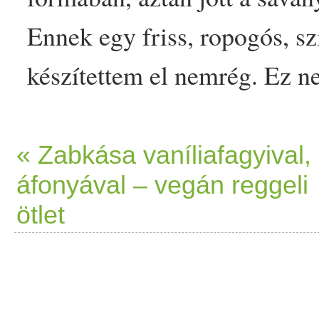
Ennek egy
friss
, ropogós, sz
készítettem el nemrég. Ez 
formában, mivel nem
forralt
szeretem teljesen
nyers
en. Í
« Zabkása vaníliafagyival,
áfonyával – vegán reggeli
aranyos,
színes
savanyúság
ötlet
színezőanyagokkal.
Alaprec
gerezd
fokhagyma
2-3
kávé
háztartási
ecet
et használtam