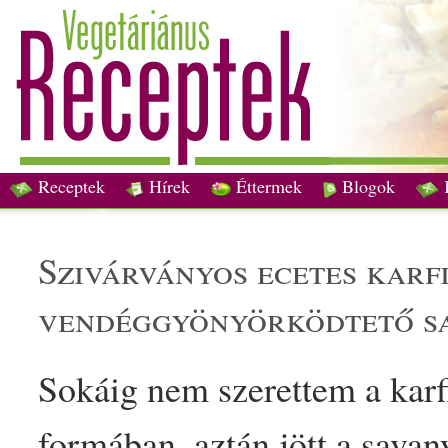
Receptek
Hírek
Éttermek
Blogok
szivárványos
ecet
es
karf
vendéggyönyörködtető
s
Sokáig nem szerettem a
karf
formában, aztán jött a
savany