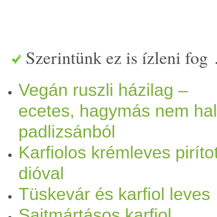
színező
zöldség
ek, lásd lej
levágom a szárának a legvégé
Szerintünk ez is ízleni fog
szárát is megenni, de jó va
Vegán ruszli házilag –
kívül kemény, viszont a bel
ecetes, hagymás nem hal
falatokra, rózsákra szedem,
padlizsánból
A
karfiol
d
arab
kák közé csík
Karfiolos krémleves pirítot
dióval
babér
levelet) teszek, és az 
Tüskevár és karfiol leves
Lila:
Savanyított
vagy
friss
l
Sajtmártásos karfiol