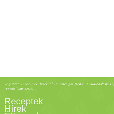
Vegetáriánus receptek, hírek a húsmentes gasztronómia világából; messze 
vegetáriánusoknak.
Receptek
Hírek