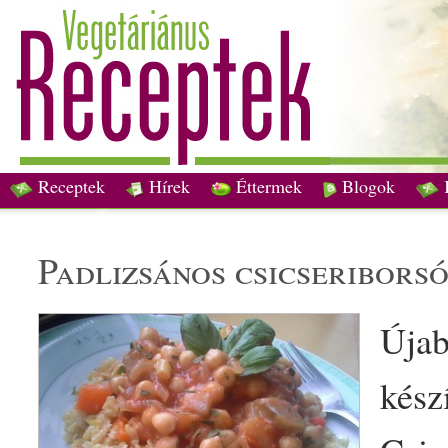
Receptek
Hírek
Éttermek
Blogok
padlizsán
os
csicseribors
Újab
kész