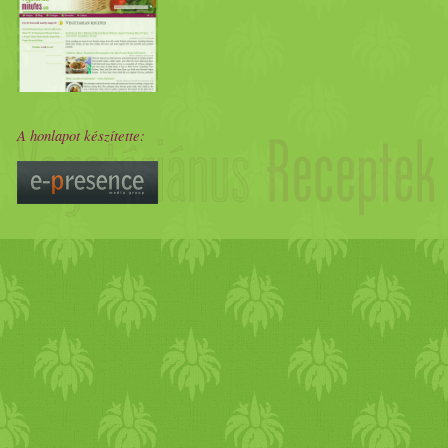
szín jól jött volna még a
rizs
apróra vágott,
nyers
brokkol
A honlapot készítette: