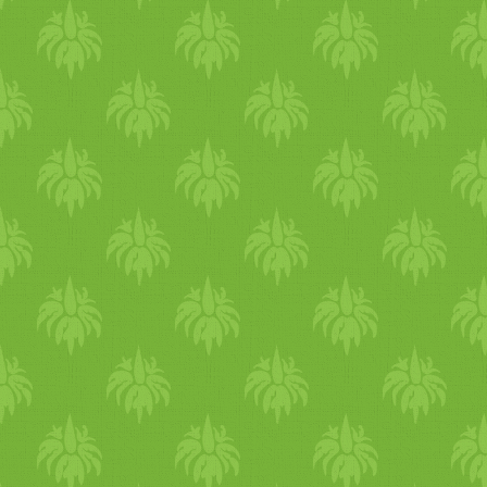
gyümölcs
e.” (Forrás: innen
berkenyét egy másik
bogyós
párosítottam. Cso
dál
atos let
berkenye
por ugyanolyan min
mostanában nagyon felkapo
nyers
sütemény
ekbe,
turmix
smoothie (
laktózmentes
,
glu
Nyomtatás Előkészítési idő 2