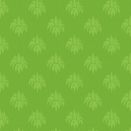
készíteni (szintén figyelni ke
fontos). Ha a
banán
t is fagy
krémes
,
desszert
szerű
regge
granolával is. 3.5.3226 ***
kókusz
os
rizstej
et a {Spar
M
recepthez. A véleményem cs
Coconut Bowls-tól.