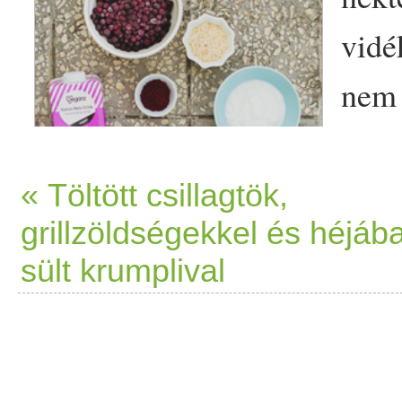
vidé
nem 
vagy
övez
« Töltött csillagtök,
grillzöldségekkel és héjáb
körü
sült krumplival
már 
kéts
de ugyanabban az időben mez