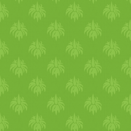
mag
as a C-
vitamin
tart
alma
gyulladáscsökkentő, illetve
mag
as P-
vitamin
-(flavonoid
B9-, B12-, C- és H-
vitamin
t
és K-
vitamin
tartalmának és
mag
as, a sejteket a pusztulá
kapacitásának köszönheti. A
szerint összességében legal
gyógyító
erővel rendelkezik,