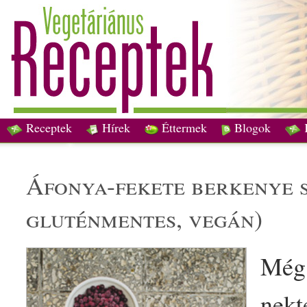
Receptek
Hírek
Éttermek
Blogok
áfonya-fekete
berkenye
s
gluténmentes
,
vegán
)
Még
nekt