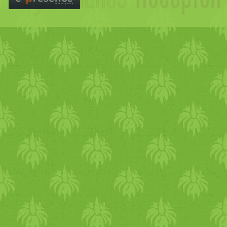
adnak hozzá. Kapható olyan 
berkenyét
természetes
őrlem
gyümölcs
ökkel együtt tart
a
között a
Vega
nz német cég á
itthon a Spar üzleteiben le
bogyókat egyébként sokféle
kb. 80%-os létartalmát, han
növényi
színezőanyagot is
é