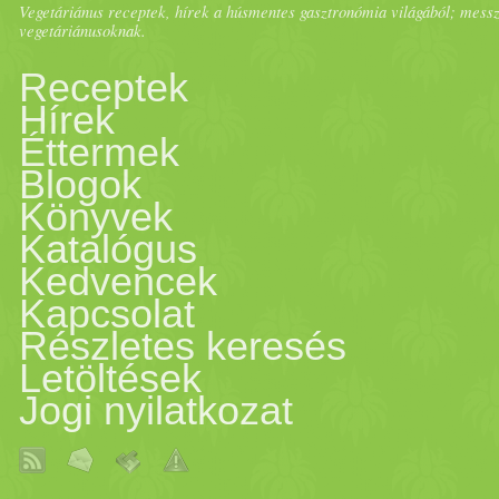
Vegetáriánus receptek, hírek a húsmentes gasztronómia világából; messze 
vegetáriánusoknak.
Receptek
Hírek
Éttermek
Blogok
Könyvek
Katalógus
Kedvencek
Kapcsolat
Részletes keresés
Letöltések
Jogi nyilatkozat