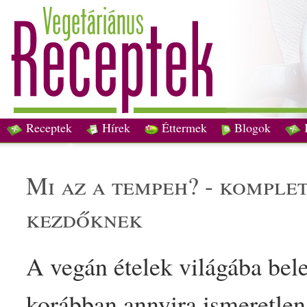
Receptek
Hírek
Éttermek
Blogok
mi az a tempeh? - komplett útmutató és ízletes recept
kezdőknek
A
vegán
étel
ek világába bel
korábban annyira ismeretlen