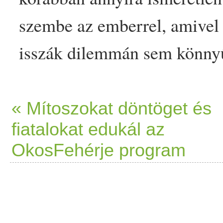
szembe az emberrel, amivel 
isszák dilemmán sem könnyű 
ami nem igazán tartozik a
h
egyáltalán az európai konyh
« Mítoszokat döntöget és
fiatalokat edukál az
Azonban ebben az esetben 
OkosFehérje program
hóbort
étel
éről van… The pos
útmutató és ízletes recept k
Prove.hu.