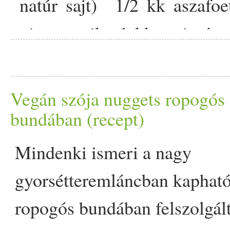
natúr sajt) 1/­­2 kk aszafoet
tejszínnel, megsózzuk, bel
pirospaprika 1 kk majorán
percig forraljuk. Végül bel
tölthető levél 50 dkg savanyú
kk aszafoetida 3 kk pirospapr
Vegán szója nuggets ropogós
bundában (recept)
Mindenki ismeri a nagy
gyorsétteremláncban kapható
ropogós bundában felszolgál