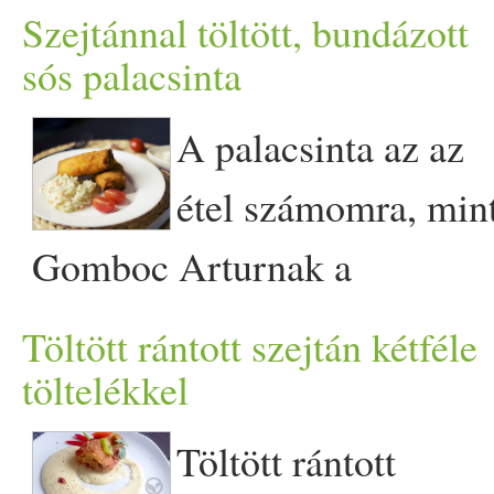
falatkákat. Az egész a
Szejtánnal töltött, bundázott
textúrákon múlik – kívül
sós palacsinta
ropogós, belül omlós – és eg
A palacsinta az az
kicsi kreativitással te is
étel számomra, min
megalkothatod őket. A
Gomboc Arturnak a
legjobb hír hogy vegánul is
csokoládé. Bármikor, bárhol,
Töltött rántott szejtán kétféle
elkészítheted, ezzel a
bármilyet (bizonyos kereteke
töltelékkel
recepttel tutira nem ártasz
belül bármilyet :-).
Töltött rántott
egy léleknek sem, valamint a