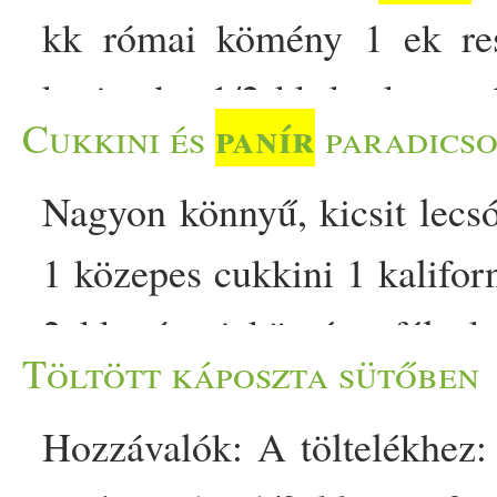
kk római kömény 1 ek res
koriander 1/­­2 kk kurkuma 1
panír
Cukkini és
paradics
panír
maszala A
t kocká
Nagyon könnyű, kicsit lecsó
megmossuk és apróra vágju
1 közepes cukkini 1 kaliforn
zsiradékot, és megpirí
2 kk római kömény fél ek 
Hozzáadjuk a gyömbért, fél 
Töltött káposzta sütőben
koriander fél kk asafoetida
kurkumát. Rögtön hozzáke
Hozzávalók: A töltelékhez
chili (ízlés szerint, a nyári
kevergetve sütjük, amíg ös