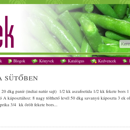
Töltött káposzta sütőben recept vegetáriánus
k
Blogok
Könyvek
Katalógus
Kedvencek
K
a
sütőben
s
20 dkg
panír
(
indiai
natúr
sajt
) 1/­­2 kk aszafoetida 1/­­2 kk fekete
bors
1 1
ó A káposztához: 8 nagy tölthető
levél
50 dkg
savanyú
káposzta
3 ek
ol
prika
3/­­4 kk őrölt fekete
bors
...