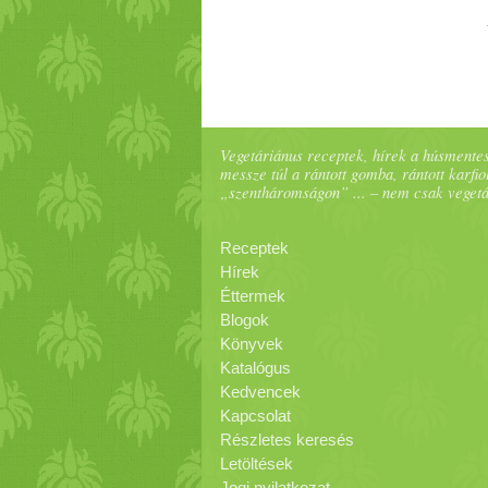
Vegetáriánus receptek, hírek a húsmentes
messze túl a rántott gomba, rántott karfiol
„szentháromságon” ... – nem csak veget
Receptek
Hírek
Éttermek
Blogok
Könyvek
Katalógus
Kedvencek
Kapcsolat
Részletes keresés
Letöltések