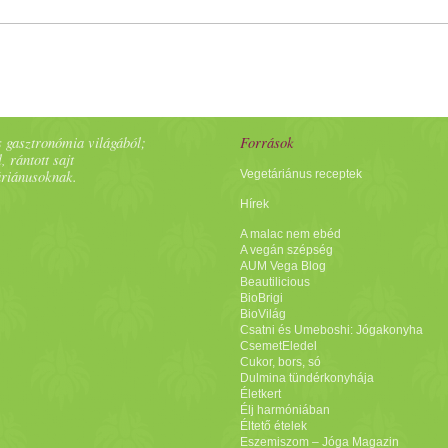
 gasztronómia világából;
Források
, rántott sajt
áriánusoknak.
Vegetáriánus receptek
Hírek
A malac nem ebéd
A vegán szépség
AUM Vega Blog
Beautilicious
BioBrigi
BioVilág
Csatni és Umeboshi: Jógakonyha
CsemetEledel
Cukor, bors, só
Dulmina tündérkonyhája
Életkert
Élj harmóniában
Éltető ételek
Eszemiszom – Jóga Magazin