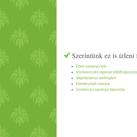
Szerintünk ez is ízlen
Édes-savanyú tofu
Vöröslencsés raguval töltött káposzt
Vegetáriánus wellington
Édeskrumpli masala
Gombócos savanyú káposzta