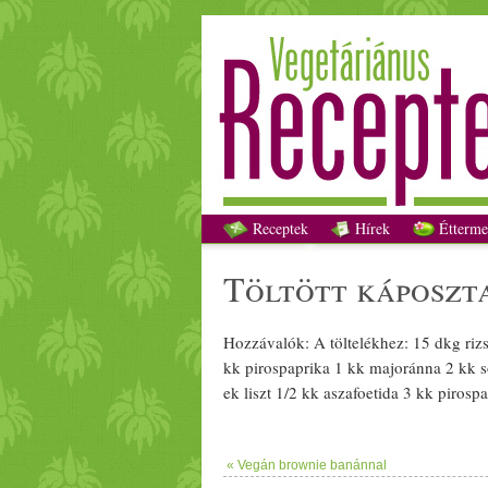
Receptek
Hírek
Étterme
töltött
káposzt
Hozzávalók: A
töltelék
hez: 15 dkg
riz
kk
pirospaprika
1 kk
majoránna
2 kk s
ek
liszt
1/­­2 kk aszafoetida 3 kk
pirospa
« Vegán brownie banánnal