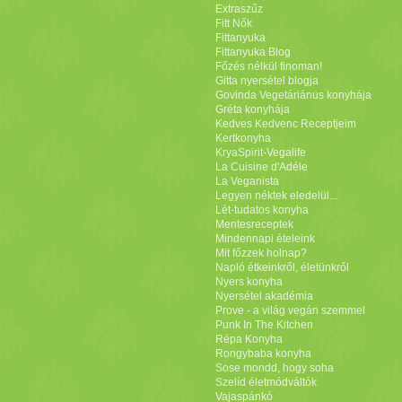
Extraszűz
Fitt Nők
Fittanyuka
Fittanyuka Blog
Főzés nélkül finoman!
Gitta nyersétel blogja
Govinda Vegetáriánus konyhája
Gréta konyhája
Kedves Kedvenc Receptjeim
Kertkonyha
KryaSpirit-Vegalife
La Cuisine d'Adéle
La Veganista
Legyen néktek eledelül...
Lét-tudatos konyha
Mentesreceptek
Mindennapi ételeink
Mit főzzek holnap?
Napló étkeinkről, életünkről
Nyers konyha
Nyersétel akadémia
Prove - a világ vegán szemmel
Punk In The Kitchen
Répa Konyha
Rongybaba konyha
Sose mondd, hogy soha
Szelíd életmódváltók
Vajaspánkó