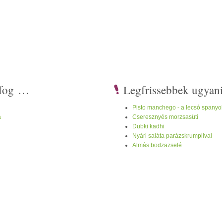
i fog …
Legfrissebbek ugyan
Pisto manchego - a lecsó spanyo
a
Cseresznyés morzsasüti
Dubki kadhi
Nyári saláta parázskrumplival
Almás bodzazselé