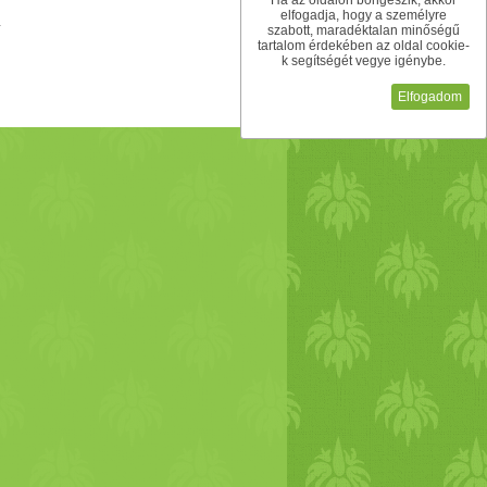
Ha az oldalon böngészik, akkor
elfogadja, hogy a személyre
szabott, maradéktalan minőségű
tartalom érdekében az oldal cookie-
k segítségét vegye igénybe.
Elfogadom