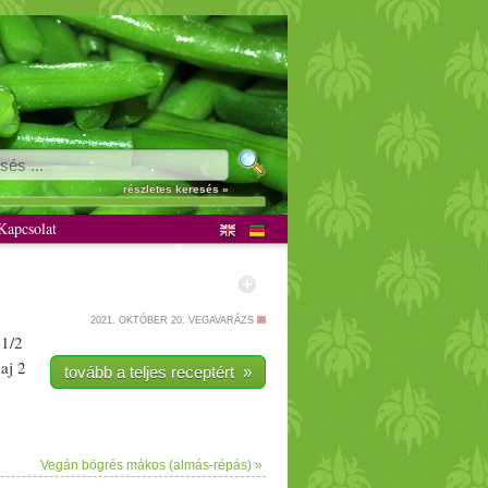
részletes keresés »
apcsolat
2021. OKTÓBER 20.
VEGAVARÁZS
/­­2
aj
2
tovább a teljes receptért »
Vegán bögrés mákos (almás-répás) »