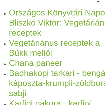
zöldség
ek
panír
ozásához ko
Országos Könyvtári Napo
Bliszkó Viktor: Vegetáriá
megtermékenyítetlen petesejt
receptek
példa erre a pakora, melyet
Vegetáriánus receptek a
többségéhez hasonlóan a Fir
Bükk mellől
ismer. (Legfeljebb felajánlja
Chana paneer
Badhakopi tarkari - bengá
majd a hajában
főtt
krumpli
káposzta-krumpli-zöldbor
tessék!) Az
indiai
rántott
zö
sabji
verziója ismert, ahány
egzot
Karfiol pakora - karfiol