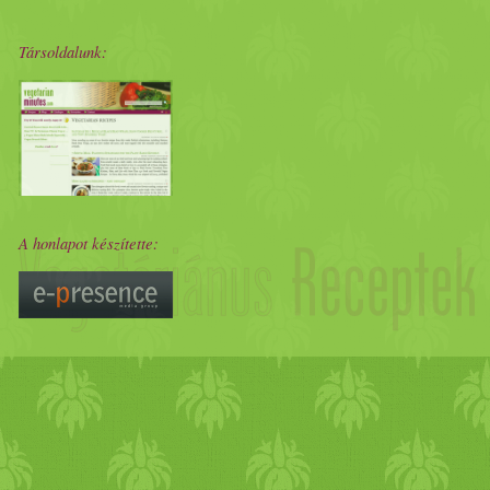
konzerv
kukorica
ízlés szeri
Társoldalunk:
kápia
paprika
1 db hegyes er
margarin
só A
margarin
t eg
első lépésben hozzáadjuk az
A honlapot készítette:
a többi felszeletelt
zöldség
e
kukoricát, majd örömködve