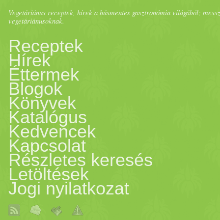
keverjük, majd állni hagyjuk
Vegetáriánus receptek, hírek a húsmentes gasztronómia világából; messze 
vegetáriánusoknak.
elegyben többször türelmet
Receptek
Hírek
a feld
arab
olt
karfiol
t (vagy 
Éttermek
Blogok
felkarikázott sárgarépát, bu
Könyvek
Katalógus
tésztában, majd a felesleges
Kedvencek
Kapcsolat
olaj
ba tesszük. (Fontos, hog
Részletes keresés
Letöltések
gyanítjuk, hogy meg
sült
, vi
Jogi nyilatkozat
így történt-e. A
köret
hez: 1