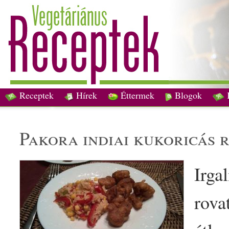
Receptek
Hírek
Éttermek
Blogok
pakora
indiai
kukoricás r
Irg
a
rova