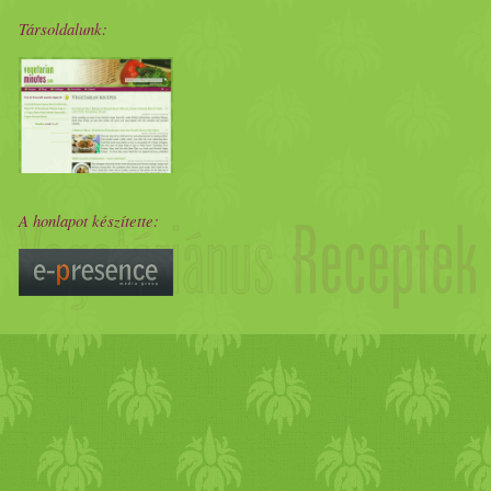
Társoldalunk:
A honlapot készítette: