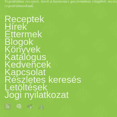
Vegetáriánus receptek, hírek a húsmentes gasztronómia világából; messze 
vegetáriánusoknak.
Receptek
Hírek
Éttermek
Blogok
Könyvek
Katalógus
Kedvencek
Kapcsolat
Részletes keresés
Letöltések
Jogi nyilatkozat