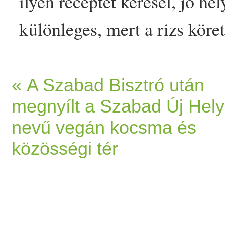
ilyen receptet keresel, jó he
különleges
, mert a
rizs
köre
jól van elkészítve, egyszerű
fogás, amit maximum egy po
« A Szabad Bisztró után
megnyílt a Szabad Új Hely
Ennek a receptnek az összet
nevű vegán kocsma és
megfelelően válogattuk öss
közösségi tér
céklás
vegán
rizottó
appeared