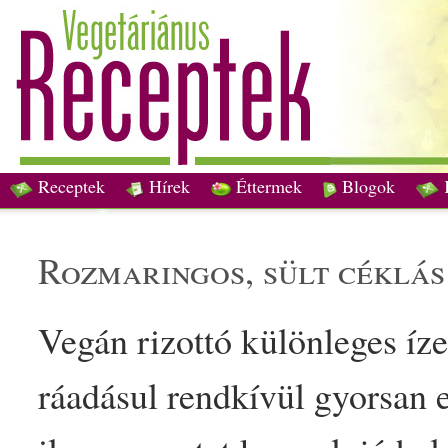
Receptek
Hírek
Éttermek
Blogok
rozmaring
os,
sült
céklá
Vegán
rizottó
különleges
íze
ráadásul rendkívül
gyors
an 