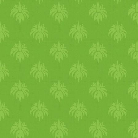
órákban gyakorolj, amikor
hűs a levegő. Sétálj
reggelente, mert a reggeli
napfény gyógyító hatású és
életenergiával tölt fel.
Kellemes az esti,
csillagfényes séta is. Ajánlot
testmozgás az úszás és a
kirándulás - az erdőben