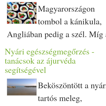
és színesebb lesz a véger
Magyarországon
vagy uborka is.… The post
tombol a kánikula,
tárolva hetekig friss marad 
Angliában pedig a szél. Míg 
szigetlakók örülnek ha
Nyári egészségmegőrzés -
élvezhetnek legalább 20
tanácsok az ájurvéda
segítségével
fokot, a magyaroknak szépen
kijut a 30 fok feletti
Beköszöntött a nyár
hőmérsékletből. A következő
tartós meleg,