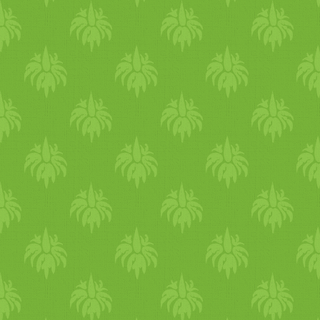
patakok mentén, forrásoknál,
völgyekben sokkal hűvösebb
van. Amennyiben jógát
gyakorolsz, részesítsd
előnyben a hűsítő
jógapózokat (talaj menti
gyakorlatok, előrehajlító
pózok). Kerüld a