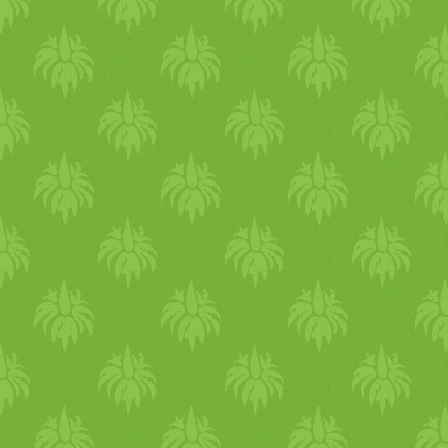
legyen túl szoros a
napirended, legyen elegendő
szabadidőd. Szánj időt az
idegrendszered és a
szervezeted pihentetésére -
végezz rendszeresen
relaxációt és meditálj.
Napsütés, környezet Kerüld