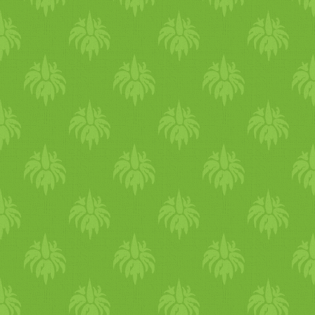
ruházatot, ami fedi a
bőrödet. A ruha természetes
anyagból készüljön - pamut,
len, selyem. Hölgyeknek
kifejezetten érdemes
gyöngyöt hordani, mert
hűsítő hatású. Bőrápolás
Védd a bőröd a leégéstől -
elsődlegesen öltözködéssel.