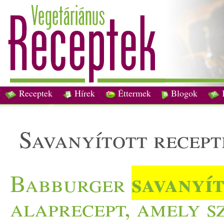
Receptek
Hírek
Éttermek
Blogok
savanyított recep
savanyí
Babburger
alaprecept, amely s