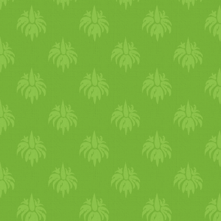
Az olajos masszázs is kiváló 
a lehető legjobb, ha minden
reggel végzel ájurvédikus
önmasszázst. A nyári
hőségben, pitta alkatúaknak
ehhez a legjobb a kókuszolaj
mert hűsíti a testet.
Testmozgás Ne terheld túl a