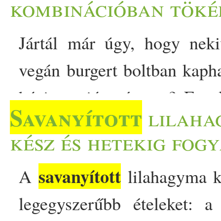
kombinációban töké
Jártál már úgy, hogy neki
vegán burgert boltban kaph
házi verzió szétesett? Ezze
Savanyított
lilahag
erről a pankomorzsa gondos
kész és hetekig fog
elkészítheted. A jó v
savanyított
A
lilahagyma kü
legnagyobb kihívása, hogy 
legegyszerűbb ételeket: 
verzió vörösbabbal és bu