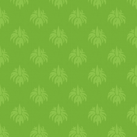
az erős napfényt, ne
tartózkodj sokat a napon. A
túl sok napfény csökkenti a
belső energiádat és növeli a
tüzet a szervezetedben. A
hűvös kifejezettem jótékony
hatású. Próbálj sok időt
tölteni a szabad levegőn,