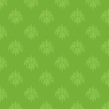
Ideális szomjoltó még a
Lassi. Kerüld az üdítőket,
dobozos gyümölcsleveket,
cukrozott és/­­vagy koffeines
italokat, alkoholt, kávét. Ne
igyál hideg italokat se, mert
csak erősebben fogsz izzadni
Életmód Mivel a pitta