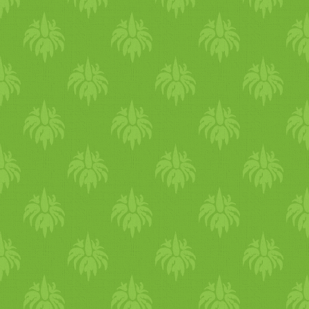
árnyékos, hűvös helyeken. A
zsúfolt, forró tengerpartok
helyett, ilyenkor jobb a
hegyvidéki környezet.
Öltözködés Az időjárás ellen
megfelelő öltözködéssel is
tudsz védekezni. Hordj laza,
jól szellőző, kényelmes