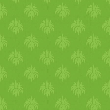
szervezeted, kerülj minden
megerőltető testmozgást.
Amikor a nap erősen süt, ne
sportolj - olyankor inkább
pihenj. Vegyél példát a mele
éghajlaton élő, sziesztázó
népekről. Ha testgyakorlást
végzel, akkor a kora reggeli