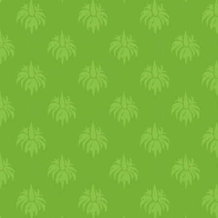
megerőltető pózokat, az álló
és a hátrahajlító gyakorlatoka
és a dinamikus gyakorlást.
Végezz Shitali pránájámát.
Csodaszép nyári napokat
kívánok :) szeretettel Kati