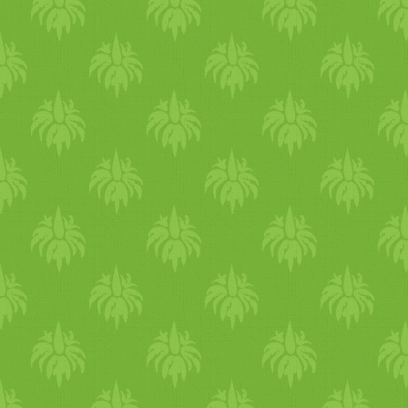
(nagy melegben akár 4 litert)
Elsődlegesen tiszta minőség
vizet (forrásvíz, ásványvíz),
gyógyteákat vagy frissen
készített gyümölcsleveket
igyál. Fogyassz lédús
zöldségeket, gyümölcsöket,
leveseket, folyékony ételeket