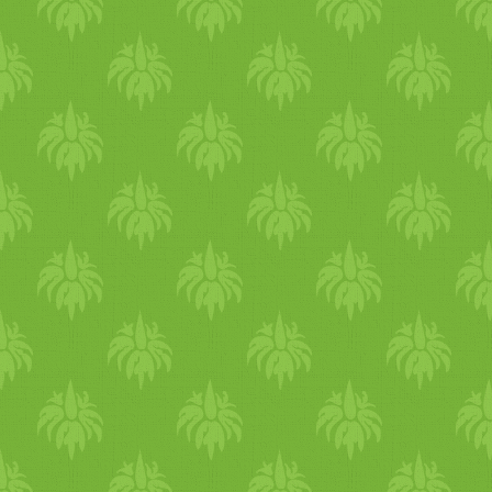
egyensúlyzavarhoz hozzájáru
a túl sok tevékenység, ezért
figyelj a pihenés és a
tevékenységek megfelelő
arányára. Kerüld a fizikai és
szellemi túlterhelést (tv,
hangos zene), a
túlhajszoltságot. Alakíts ki
rendszeres szokásokat és ne