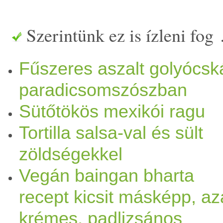
bazsalikom
levél 50 g
sűrítet
Szerintünk ez is ízleni fog
leve két csipet
bors
só ízlés 
Fűszeres aszalt golyócsk
turmix
oljuk össze durvára e
paradicsomszószban
akik a d
arab
osabb salsát sze
Sütőtökös mexikói ragu
negyed fej vöröshagymát és 
Tortilla salsa-val és sült
zöldségekkel
kockázzanak apróra, és tegy
Vegán baingan bharta
A legfinomabb másnapra lesz
recept kicsit másképp, az
kápia
paprika
egy részét tv p
krémes, padlizsános