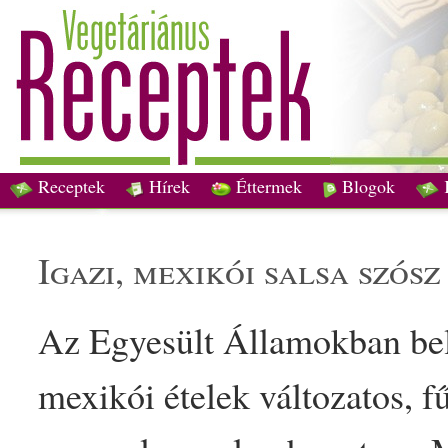
Receptek
Hírek
Éttermek
Blogok
igazi, mexikói salsa
szósz
Az Egye
sült
Államokban bel
mexikói
étel
ek változatos,
f