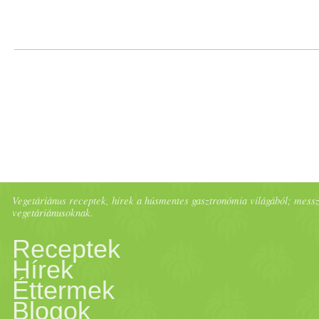
Vegetáriánus receptek, hírek a húsmentes gasztronómia világából; messze 
vegetáriánusoknak.
Receptek
Hírek
Éttermek
Blogok