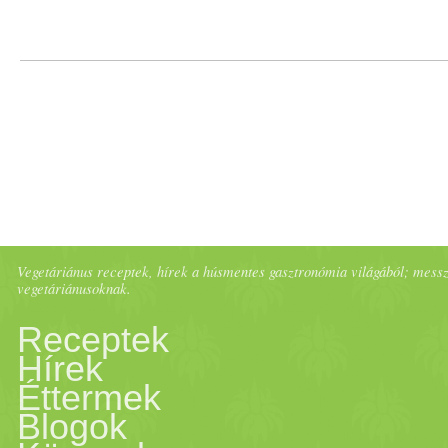
Vegetáriánus receptek, hírek a húsmentes gasztronómia világából; messze 
vegetáriánusoknak.
Receptek
Hírek
Éttermek
Blogok