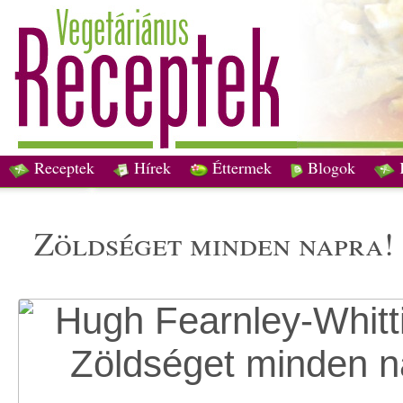
Receptek
Hírek
Éttermek
Blogok
zöldséget minden napra!