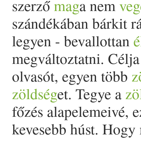
szerző
mag
a nem
veg
szándékában bárkit rá
legyen - bevallottan
é
megváltoztatni. Célj
olvasót, egyen több
z
zöldség
et. Tegye a
zö
főzés alapelemeivé, e
kevesebb húst. Hogy