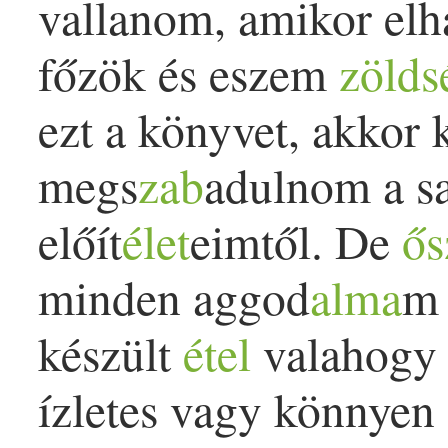
vallanom, amikor elh
főzök és eszem
zölds
ezt a könyvet, akkor 
megs
zab
adulnom a sa
előít
élet
eimtől. De
ős
minden aggod
alma
m 
készült
étel
valahogy k
ízletes vagy könnyen 