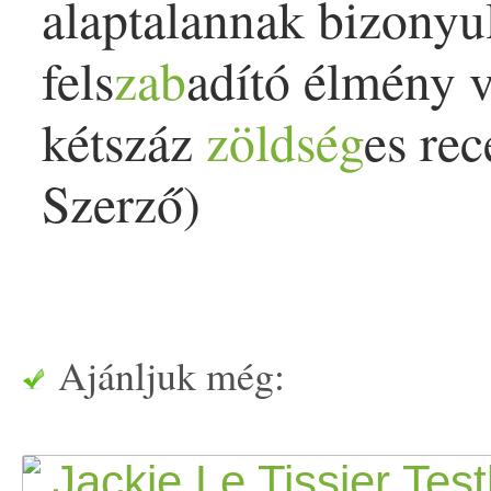
alaptalannak bizonyu
fels
zab
adító élmény v
kétszáz
zöldség
es re
Szerző)
Ajánljuk még: