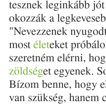
tesznek leginkább jó
okozzák a legkeveseb
"Nevezzenek nyugodt
most
élet
eket próbálo
szeretném elérni, ho
zöldség
et egyenek. S
Bízom benne, hogy e
van szükség, hanem 