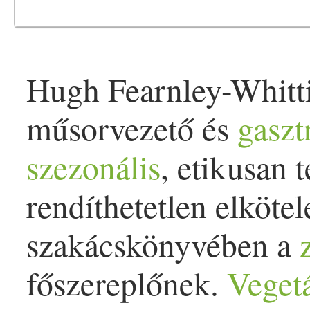
Hugh Fearnley-Whittin
műsorvezető és
gasz
szezonális
, etikusan 
rendíthetetlen elkötel
szakácskönyvében a
főszereplőnek.
Veget