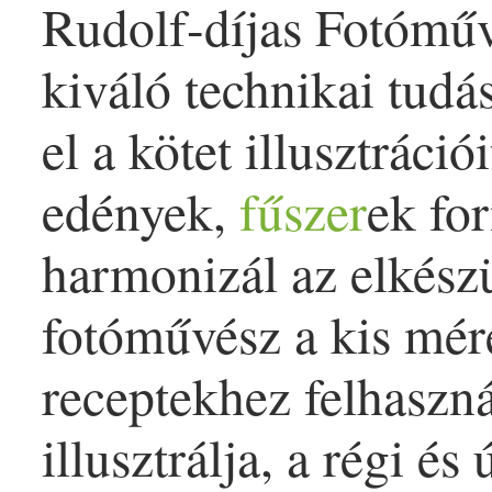
Rudolf-díjas Fotóműv
kiváló technikai tudás
el a kötet illusztráci
edények,
fűszer
ek fo
harmonizál az elkész
fotóművész a kis mér
receptekhez felhaszn
illusztrálja, a régi é