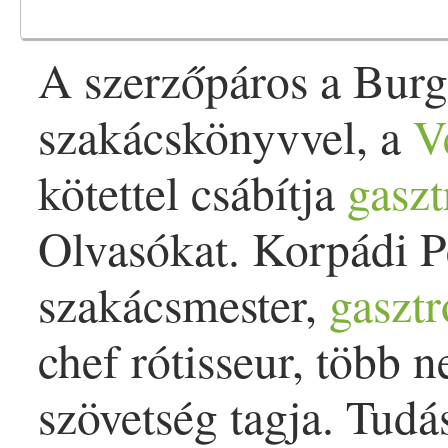
A szerzőpáros a Bur
szakácskönyvvel, a
V
kötettel csábítja
gasz
Olvasókat. Korpádi P
szakácsmester,
gasztr
chef rótisseur, több
szövetség tagja. Tudá