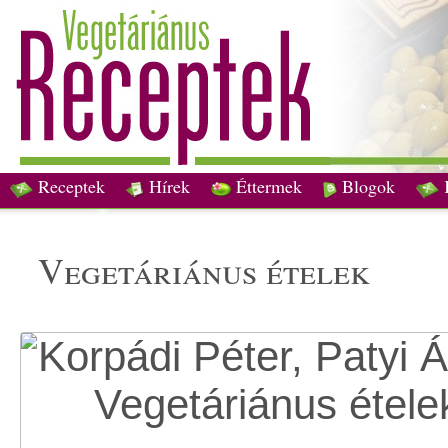
Receptek
Hírek
Éttermek
Blogok
vegetáriánus ételek