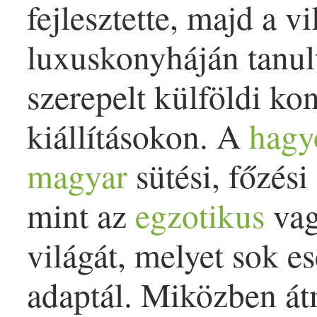
fejlesztette, majd a v
luxuskonyháján tanult
szerepelt külföldi k
kiállításokon. A
hagy
magyar
sütési, főzési
mint az
egzotikus
va
világát, melyet sok es
adaptál. Miközben át