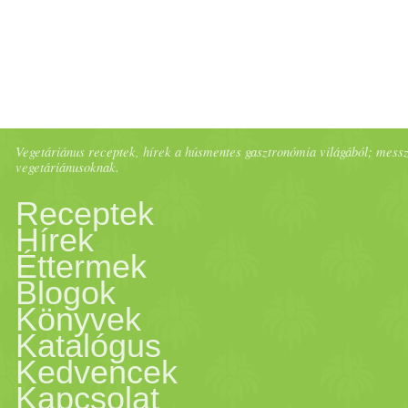
Vegetáriánus receptek, hírek a húsmentes gasztronómia világából; messze 
vegetáriánusoknak.
Receptek
Hírek
Éttermek
Blogok
Könyvek
Katalógus
Kedvencek
Kapcsolat