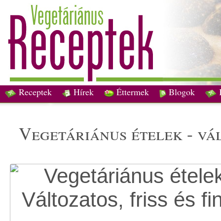
Receptek
Hírek
Éttermek
Blogok
vegetáriánus ételek - vá