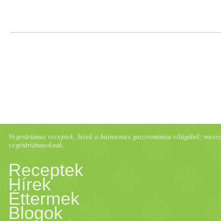
Vegetáriánus receptek, hírek a húsmentes gasztronómia világából; messze 
vegetáriánusoknak.
Receptek
Hírek
Éttermek
Blogok