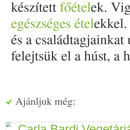
készített
főétel
ek. Vi
egészséges
étel
ekkel
és a családtagjainkat 
felejtsük el a húst, a 
Ajánljuk még: