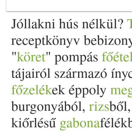
Jóllakni hús nélkül?
receptkönyv bebizonyí
"
köret
" pompás
főéte
tájairól származó íny
főzelék
ek éppoly
me
burgonyából,
rizs
ből,
kiőrlésű
gabona
félék