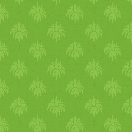
pontosabban szólva nem is
ismeri azt. Itt remek tippeket
kaptam, kiemelve a növényi
tejek, olajos magvak,
különféle, általam
fogyasztható gabonák
jelentőségét. Kérdezzetek
bátran, ha hasonló cipőben