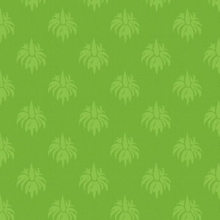
természetesen igényeltem,
hajdinaval.html Jó egészsége
hiszen a helyi Klinikán kb . 
kívánok:) szeretettel KAti
hónapot várok a
#ájurvéda #tél
gasztroenterológusra, aki
#méregtelenítés #február
gondolom, dietetikushoz
#szezonális
küldene tovább. Mire
#egészségmegőrzés
megoldódik a probléma,
megfelelő szakemberhez el i