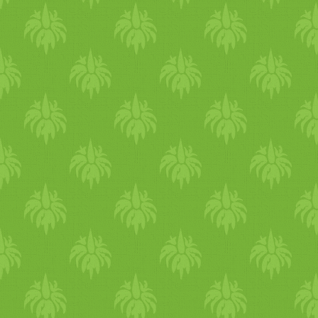
jártok. Mindenkinek jó
egészséget kívánok!