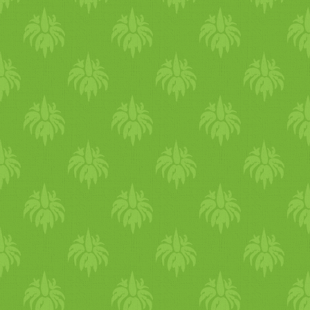
kerülök...Így minden
eredményemet ismertettem
az űrlapon, és cserébe 1 héte
belül egy 14 oldalas, alapos
és "haladó" iránymutatást
kaptam. Sokszor tapasztalom
hogy a dietetikusok egy rész
elzárkózik a vegetáriánus,
vegán konyhától,