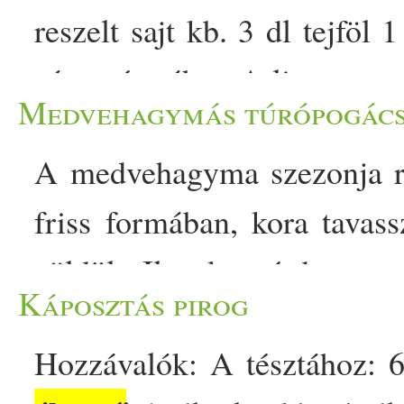
reszelt sajt kb. 3 dl tejföl 
víz a tésztához A lisztet eg
Medvehagymás túrópogác
sót, a túrót és a sajtot, 
A medvehagyma szezonja rö
élesztő
t is. Hozzákeverjük a
friss formában, kora tavass
a tésztát. Egy kevés vizet
zöldül. Ilyenkor érdemes 
állagot kapjunk. Alaposan 
Káposztás pirog
frissen adja a legtisztáb
és elválik az edény falától
Hozzávalók: A tésztához: 6
legtöbb értékes hatóanyago
kelni körülbelül egy órát, 