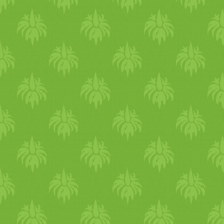
kenyérféléket kerüld inkább,
értékes táplálékokat. És a
mert nagyon nyálkásítanak.
Fooodest 200+ egy további
Ha az ételre csepegtetsz egy
remek lehetőséget biztosít:
kis citromlevet az is segíti a
aki egy űrlap kitöltésével
zsírok bontását. Egy szuper
igényli, ingyenes személyre
kis recept mostanra hajdina
szabott dietetikai tanácsadást
céklás zöldségekkel: http:/­­/­­
kérhet és kaphat a cég
eljharmoniaban.blogspot.com
dietetikusától. Én
2016/­­02/­­ceklas-zoldsegek-