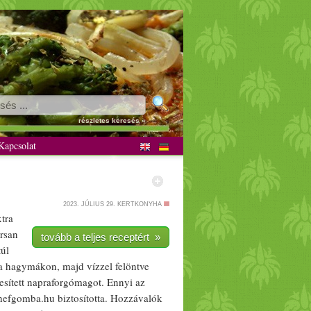
részletes keresés »
apcsolat
2023. JÚLIUS 29.
KERTKONYHA
tra
rs
an
tovább a teljes receptért »
túl
a hagy
mák
on, majd
víz
zel felöntve
es
ített
napraforgómag
ot. Ennyi az
hef
gomba
.hu biztosította. Hozzávalók