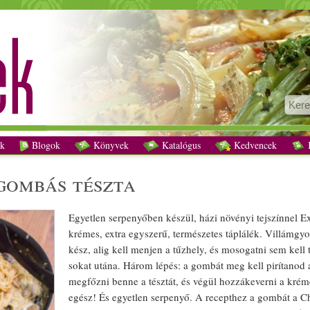
Vegán tejszínes-gombás tészta recept vegetáriánus
k
Blogok
Könyvek
Katalógus
Kedvencek
K
-gombás
tészta
Egyetlen serpenyőben készül,
házi
növényi
tejszín
nel Ex
krémes
, extra egyszerű,
természetes
táplálék. Villám
gyo
kész, alig kell menjen a tűzhely, és mosogatni sem kell 
sokat utána. Három lépés: a gombát meg kell pirítanod 
megfőzni benne a tésztát, és végül hozzákeverni a
krém
egész! És egyetlen serpenyő. A recepthez a gombát a C