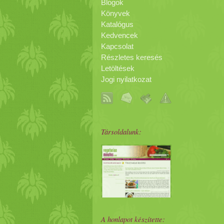
Blogok
Könyvek
Katalógus
Kedvencek
Kapcsolat
Részletes keresés
Letöltések
Jogi nyilatkozat
Társoldalunk:
A honlapot készítette: