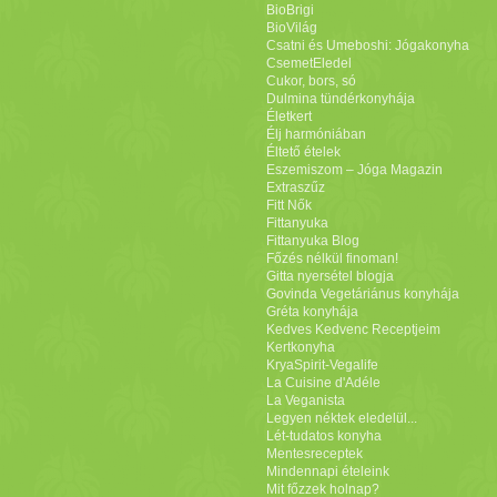
BioBrigi
BioVilág
Csatni és Umeboshi: Jógakonyha
CsemetEledel
Cukor, bors, só
Dulmina tündérkonyhája
Életkert
Élj harmóniában
Éltető ételek
Eszemiszom – Jóga Magazin
Extraszűz
Fitt Nők
Fittanyuka
Fittanyuka Blog
Főzés nélkül finoman!
Gitta nyersétel blogja
Govinda Vegetáriánus konyhája
Gréta konyhája
Kedves Kedvenc Receptjeim
Kertkonyha
KryaSpirit-Vegalife
La Cuisine d'Adéle
La Veganista
Legyen néktek eledelül...
Lét-tudatos konyha
Mentesreceptek
Mindennapi ételeink
Mit főzzek holnap?