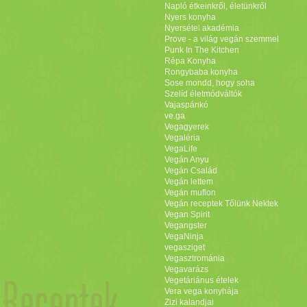
Napló étkeinkről, életünkről
Nyers konyha
Nyersétel akadémia
Prove - a világ vegán szemmel
Punk In The Kitchen
Répa Konyha
Rongybaba konyha
Sose mondd, hogy soha
Szelíd életmódváltók
Vajaspánkó
ve.ga
Vegagyerek
Vegaléria
VegaLife
Vegán Anyu
Vegán Család
Vegán lettem
Vegán muflon
Vegán receptek Tőlünk Nektek
Vegan Spirit
Vegangster
VegaNinja
vegasziget
Vegasztrománia
Vegavarázs
Vegetáriánus ételek
Vera vega konyhája
Zizi kalandjai