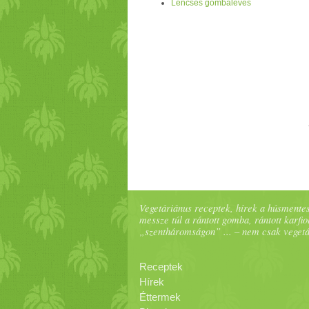
Lencsés gombaleves
Vegetáriánus receptek, hírek a húsmentes
messze túl a rántott gomba, rántott karfiol
„szentháromságon” ... – nem csak veget
Receptek
Hírek
Éttermek