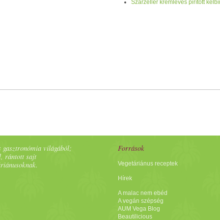
Szárzeller krémleves pirított kel
 gasztronómia világából;
Források
, rántott sajt
áriánusoknak.
Vegetáriánus receptek
Hírek
A malac nem ebéd
A vegán szépség
AUM Vega Blog
Beautilicious