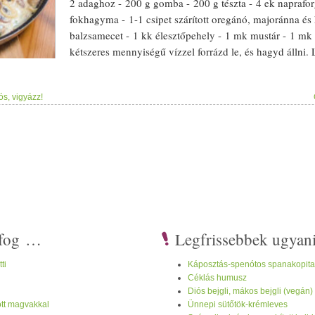
2 adaghoz - 200 g
gomba
- 200 g
tészta
- 4 ek
naprafo
fokhagyma
- 1-1 csipet
szárított
oregánó
,
majoránna
és
balzsamecet
- 1 kk
élesztő
pehely - 1 mk
mustár
- 1 mk 
kétszeres mennyiségű
víz
zel forrázd le, és hagyd állni.
használod erre, vagy egy akkora bögrét, amiben majd 
cm vastag szeletekre. - A hagy
mák
at 2-3 ek
olívaolaj
on párold meg, majd
s, vigyázz!
r percig. - Amikor a
gomba
sötétedni kezd, tedd rá a
nyers
tésztát, sózd me
gómag
ot az áztatóvizével és a többi ízesítővel. Legyen olyan
krémes
, am
yi
víz
zel, amennyi a
krémes
állaghoz kell. Rottyan kettőt, és kész is. :) 
teket ITT találsz még. Ha itt feliratkozol, a legújabbakat mindig
friss
en 
lyam
okat: Kezdő
Vegán
Haladó
vegán
(Superfood)
Görög
vegán
The 
i fog …
Legfrissebbek ugyan
ti
Káposztás-spenótos spanakopita
Céklás humusz
Diós bejgli, mákos bejgli (vegán)
ott magvakkal
Ünnepi sütőtök-krémleves