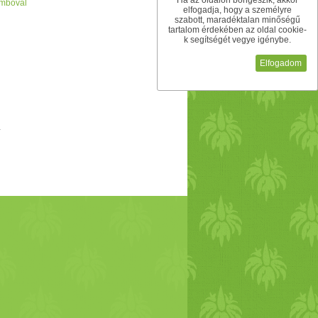
Ha az oldalon böngészik, akkor
bimbóval
elfogadja, hogy a személyre
szabott, maradéktalan minőségű
tartalom érdekében az oldal cookie-
k segítségét vegye igénybe.
Elfogadom