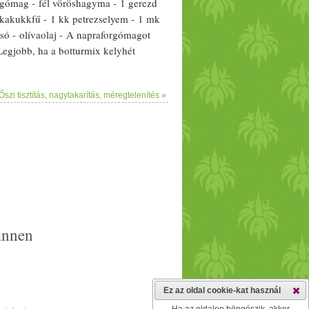
rgómag
- fél
vöröshagyma
- 1 gerezd
kakukkfű
- 1 kk
petrezselyem
- 1 mk
só -
olívaolaj
- A
napraforgómag
ot
 Legjobb, ha a bot
turmix
kelyhét
tudsz
turmix
olni. - A hagy
mák
at vágd
 dobd rá a gombát. A zöld
fűszer
ekkel
Őszi tisztítás, nagytakarítás, méregtelenítés »
g, és öntsd fel fél liter
víz
zel. - Amíg
ennyire csak lehet. - Keverd ezt a fehér
Elkészítési idő: 20 perc Jó étvágyat! Ez
kapod majd a postaládádba. :) Nézd
post
Vegán
tejszín
es-gombás
tészta
innen
Ez az oldal cookie-kat használ