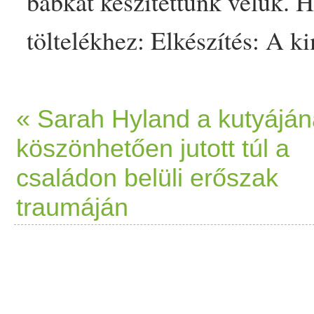
bab
kát készítettünk velük. 
töltelék
hez: Elkészítés: A k
barnacukrot és ebben felfutt
liszt
et kimérjük, hozzákeve
« Sarah Hyland a kutyájá
köszönhetően jutott túl a
margarin
t, a felfutott
élesztő
családon belüli erőszak
dagasztunk. […]
traumáján