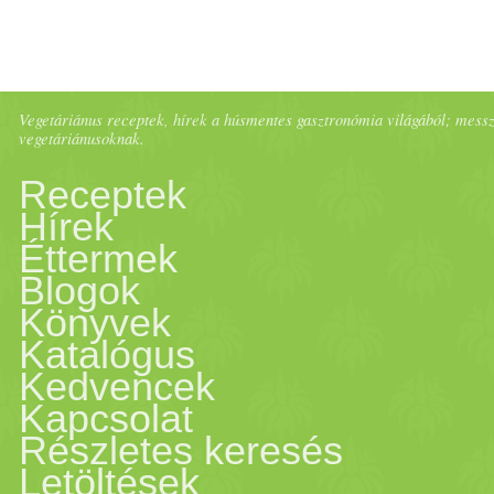
Vegetáriánus receptek, hírek a húsmentes gasztronómia világából; messze 
vegetáriánusoknak.
Receptek
Hírek
Éttermek
Blogok
Könyvek
Katalógus
Kedvencek
Kapcsolat
Részletes keresés
Letöltések