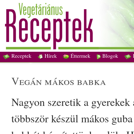
Receptek
Hírek
Éttermek
Blogok
vegán
mák
os
bab
ka
Nagyon szeretik a
gyerek
ek
többször készül
mák
os guba