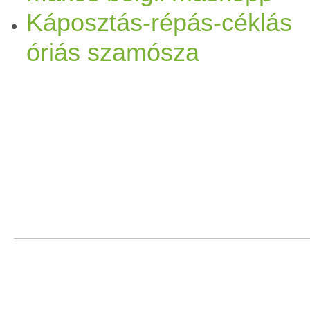
Káposztás-répás-céklás
óriás szamósza