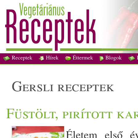
Receptek
Hírek
Éttermek
Blogok
gersli receptek
Füstölt, pirított ka
Életem első évt