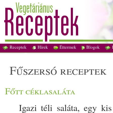
Receptek
Hírek
Éttermek
Blogok
fűszersó receptek
Főtt céklasaláta
Igazi téli saláta, egy kis 