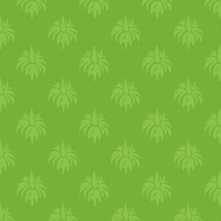
azoké az embereké, akik a
mai budapesti gasztrokultúra
alakításán dolgoznak.
Gratulálok a Collective Plant
csapatának! A Collective
Plant elérhető az alábbi
linkeken: - Weboldal -
Facebook - Vimeo *****