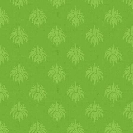
igen, akkor mit készítettek
belőle. Ha nem voltatok még
akkor is kommentáljatok,
hogy például szeretnétek-e
menni! :) Kérem, hogy az
alábbi formula minden
pontját töltsétek ki; ha
kommentáltatok a blogon,