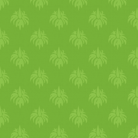
NYEREMÉNYJÁTÉK!!!
Nyeremény : egy darab
Collective Plant vadnövény
naptár felhasználási
ötletekkel, receptekkel.
Írjátok meg ide a bejegyzés
alá kommentben, hogy ti
voltatok-e már vadon termő
növényeket gyűjtögetni és ha