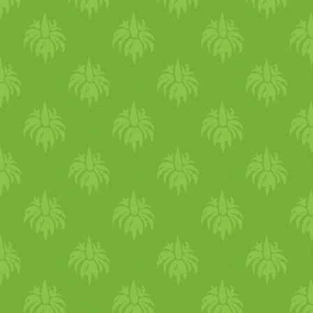
akkor utána a formulában
klikkeljetek a szürke I
commented! kockára; ha mé
nem vagy ha már lájkoltátok
a Collective Plant Facebook
oldalát, akkor írjátok be a ki
kockába, hogy milyen névvel
lájkoltatok (vagyis amilyen