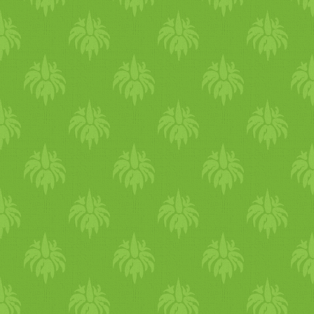
névvel vagytok regisztrálva a
Facebookon), aztán klikk a
szürke I visited! kockára.
Ezenkívül osszátok meg a
játékot itt a bejegyzés alatt
található megosztási
lehetőségek egyikével
(Facebook, Twitter). a
Rafflecopter giveaway