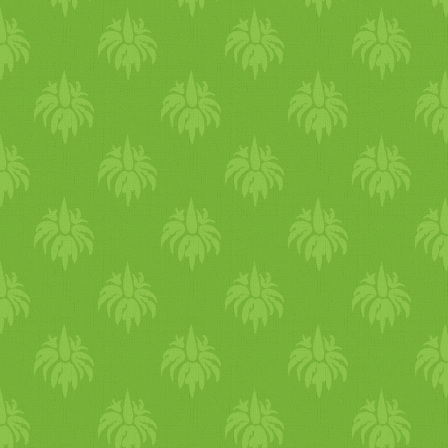
Collective Plant postázza
magyarországi címre.