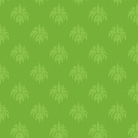
Szabályok : 2014. december
16-tól december 19-ig lehet
játszani. Eredményhirdetés
december 20-án. A nyertest
emailben fogom értesíteni,
majd a neve kikerül a blogra
(ez a bejegyzés fog frissülni)
A nyertesnek a nyereményt a