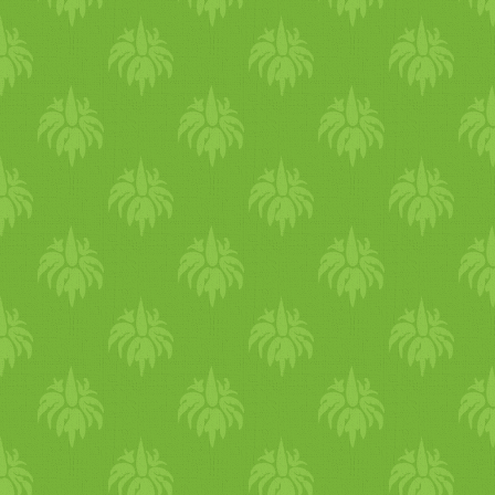
tiszteletet érdemel, mint a
kutya, hisz az érző lények
között nem tehető különbség
Tisztában voltak azzal is,
hogy az állatok nem
önszántukból vannak a
cirkuszban. A kóstoltató-
állomásunk előtt nagy