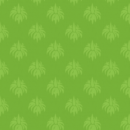
turistaforgalom zajlott, így
időnként nemzetközi vizekre
eveztünk angol nyelvű
szórólapjaink segítségével.
Volt akinek annyira
megtetszett a vegán magyar
almás pite, hogy Andrássy út
felfedező kalandja végén