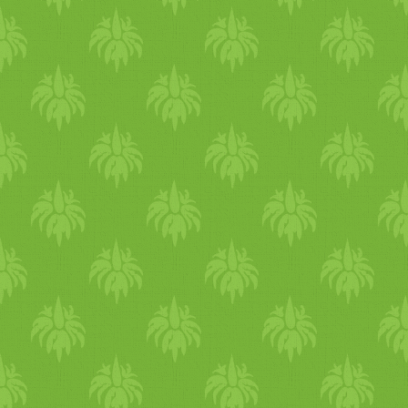
ismét visszatért a standhoz
egy falatnyi kóstolóra. Ahog
számítottunk rá, a napvégére
elfogyott minden vegán étel.
Nem tudjuk, hogy lesznek-e
akik áttérnek a vegán
életmódra, de azt láttuk, hog
az emberek nyitottan állnak 
kérdéshez, és megérinti őket