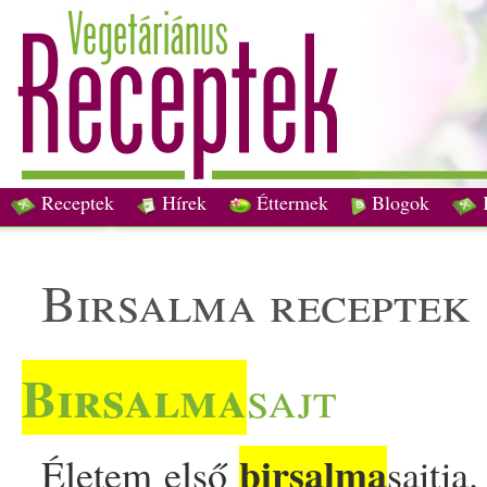
Receptek
Hírek
Éttermek
Blogok
birsalma receptek
Birsalma
sajt
birsalma
Életem első
sajtja