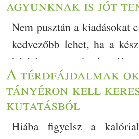
agyunknak is jót te
Nem pusztán a kiadásokat cs
kedvezőbb lehet, ha a készé
házi kosztra voksolsz. Kuta
A térdfájdalmak ok
főzés segíthet az egészséges
tányéron kell keresn
csökkentheti a szívbetegség
kutatásból
de még a demencia kockázat
Hiába figyelsz a kalória
hajtós munkanap után, ho