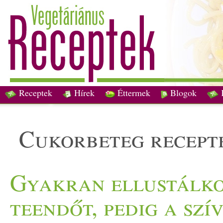
Receptek
Hírek
Éttermek
Blogok
cukorbeteg recept
Gyakran ellustálko
teendőt, pedig a szí