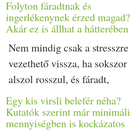
brokkolit, a karfiolt vagy
okát sok esetben a tányéron
Folyton fáradtnak és
cukorbeteg
csökkentsd a
s
ingerlékenynek érzed magad?
kutatásból appeared first on
Akár ez is állhat a hátterében
zöldségfélék típusától füg
Nem mindig csak a stresszre
cukorbeteg
ség,… The post
vezethető vissza, ha sokszor
stabilizálni a vércukorszinte
alszol rosszul, és fáradt,
Prove.hu.
ingerlékeny vagy. A háttérbe
Egy kis virsli belefér néha?
gyakran magnéziumhiány áll
Kutatók szerint már minimáli
mennyiségben is kockázatos
Mutatjuk, milyen természete