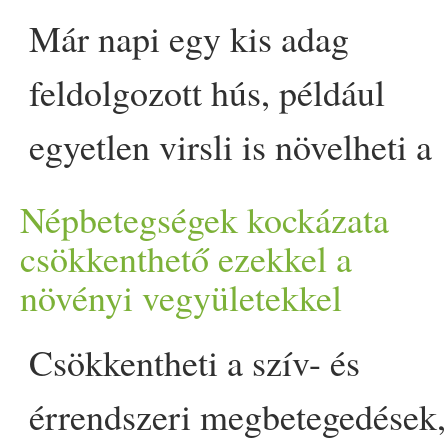
forrásokból pótolhatod! Az
Már napi egy kis adag
anyagcsere-folyamatok
feldolgozott hús, például
mintegy 80 százalékában
egyetlen virsli is növelheti a
szerepet játszik a magnézium
rák, a szívbetegség és a 2-es
Népbetegségek kockázata
cukorbeteg
a vizsgálatok alapján azonba
típusú
ség
csökkenthető ezekkel a
növényi vegyületekkel
rengetegen szenvednek hiány
kockázatát - derül ki egy fris
belőle. Az amerikaiak
metaanalízisből. Az
Csökkentheti a szív- és
körülbelül 45 százalékának
Egészségügyi Világszerveze
érrendszeri megbetegedések,