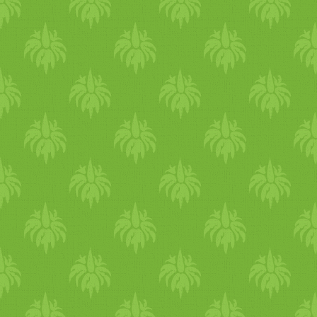
vízes volt, tegyünk a
masszához még
kukoricalisztet. Vagy ha
ellenkezőleg, túl sűrű a
massza, akkor keverjünk mé
hozzá vízet. Próbáljuk meg
eltalálni azt a tökéletes
állagot, ami könnyedén
ínycsiklandóan pirosra sül a