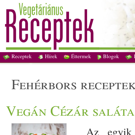
Receptek
Hírek
Éttermek
Blogok
fehérbors recepte
Vegán Cézár saláta
Az egyik ke