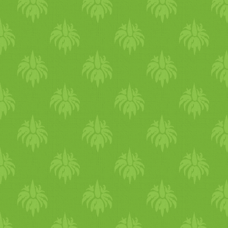
lepénykét kapunk, melyekne
mindkét oldalukat pirosra kel
sütni. (Egy nagy lapát szerű
eszköz nagy hasznunkra lehe
a forgatásnál.) Pótoljuk
közben a zsiradékot, ha
szükséges. Illetve ha úgy
érezzük, hogy a cukkini túl