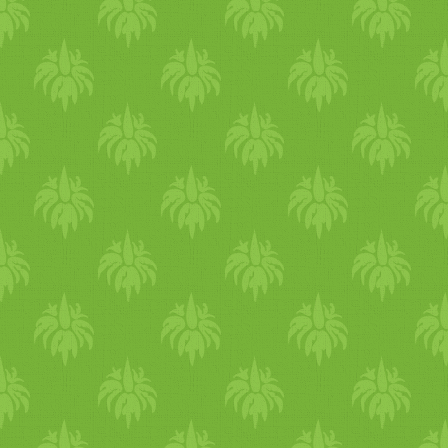
petrezselymet is. Egy teflon
serpenyőbe tegyünk egy kis
zsiradékot, hevítsük fel, maj
kezdjük el a lepénykéket
sütni, mint a palacsintákat,
csak kisebb, tenyérnyi
méretben. Egy-egy
merőkanállal egy-egy