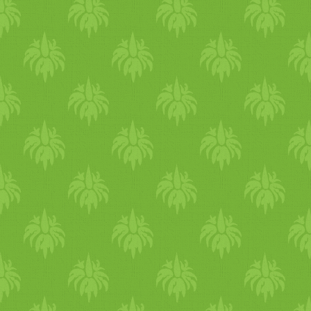
petrezselyem - 1 dl víz
- Himalája só - őrölt
fehérbors
- kókuszzsír vag
extra szűz olíva olaj vagy
repce olaj Cukkini
feldolgozásra várva
ELKÉSZÍTÉS: A cukkinit
miután alaposan megmostuk
reszeljük le a héjával együtt 