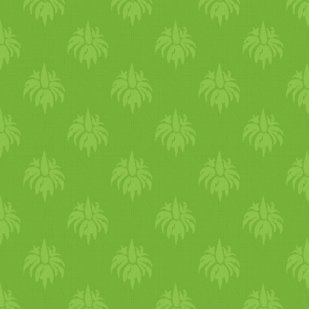
serpenyőnkben. ;-) A tetejé
sima tejföllel, fokhagymás
tejföllel, vagy natúr joghurtta
tálalva mindenkit hamar
mosolygóssá tehetünk. :-)
mosolygós cukkinis tócsni
Örömteli, gyomorbarát,
egészséges étkezést kívánok!