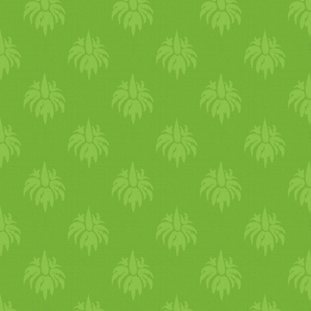
nagy lyukú reszelőn. Egy
másik tálban keverjün sűrű
masszát a sóval, borssal,
vízzel, és a kukorica liszttel.
Keverjük hozzá a lereszelt
cukkinihez, majd adjuk hozz
a szezámmagot. a reszelt
sajtot és a friss apróra vágott