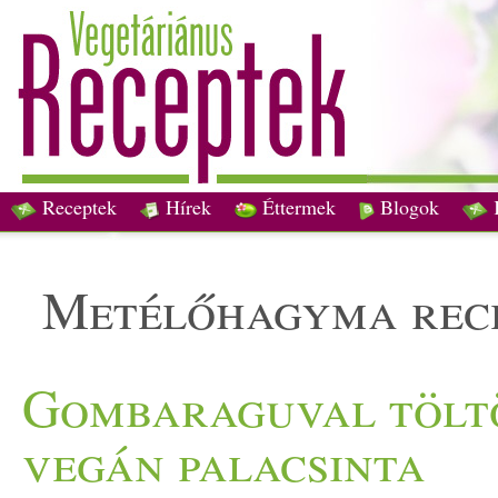
Receptek
Hírek
Éttermek
Blogok
metélőhagyma rec
Gombaraguval töltö
vegán palacsinta