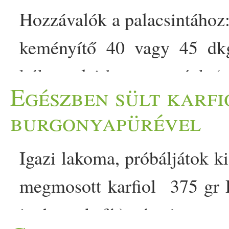
Hozzávalók a palacsintához:
keményítő 40 vagy 45 dkg
kókuszolaj ha szeretnénk (cs
Egészben sült karfi
metélőhagyma
Hozzávalók
burgonyapürével
1 db sárgarépa 1 marék friss
Igazi lakoma, próbáljátok k
vöröshagyma 2 gerezd fokh
megmosott karfiol 375 gr D
dl […]
joghurt, kefír) só, pirospa