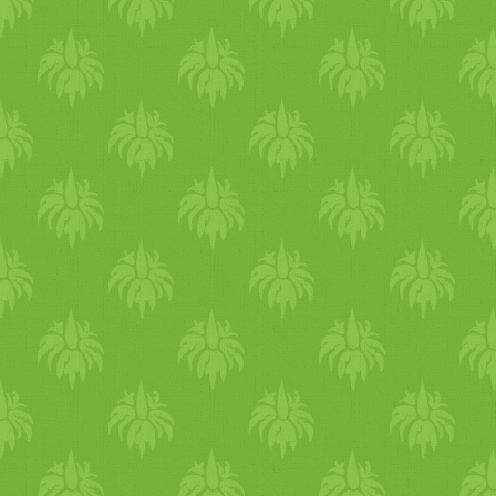
felforrt, beledobjuk a
melegítő hatása van, ezért
megmosott, és fás végietől
lázas betegség esetén nem
megtisztított spárgákat. 2 per
ajánlott nyersen fogyasztani
múlva kivesszük őket, és
Meghűlésre bevethető A
hideg vízbe tesszük. Az újra
vöröshagyma a meghűléses
forrásban lévő vízbe teszünk
betegségek gyógyszere . A
egy kevés sót, és olajat, és a
népi gyógyászatban
hagyományos módon,
előszeretettel használják
tésztától függően 8-10 perc