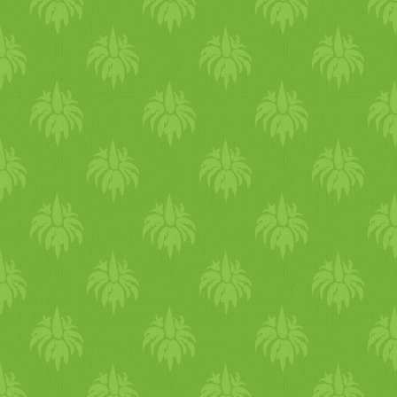
medvehagyma - Himalája só
illatát egy kéntartalmú
frissen őrölt fekete bors
vegyület, az alliszulfid adja .
- (opcionálisan - akármilyen
Ennek köszönhető
csíra) ELKÉSZÍTÉS:
baktériumölő hatása,
Feltesszünk egy nagy
meghűléses időszakokban
lábasban vizet forrni a
nagyon hasznos a fertőzések
spárgáknak, és a spagetti
leküldésében. Csípős
tésztának. Miután a víz
hatásából következik, hogy