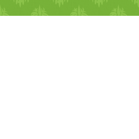
vízből. Ezt az egészet kréme
hagyma héját is
állagúra turmixoljuk. zöld
felhasználjuk. Emésztőszerv
spagetti zöld spárgás pestóva
és vizeletképző problémák A
A bazsalikom leveleket ha
nyers hagyma megöli a
van otthon, akkor mozsárban
gyomorban és bélben
összetörjük, ha nincs, akkor
található kórokozókat , erősít
veszünk egy keskenyebb
a természetes bélflórát, javítj
szájú bögrét, egy fakanalat,
az általános emésztést. Kivál
vagy akár egy fa méz