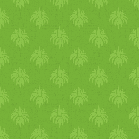
hurutos állapotok, légúti
alatt készre főzzük benne a
betegségek esetén. Reggel
spagettit is. Amit a spárgával
éhgyomorra egy kis fej
csináltunk, azt hívják
vöröshagymát egyen meg,
blansírozásnak, azaz
tisztítja a tüdőt - ezt tarja a
leforráztuk őket, hogy egy
néphit. Csökkenti az
kicsit mepuhuljon, de ne
orrdugulást, illóolaja fellazít
főljön szét, megtartsa a szép
a légutakat befedő nyákos
zöld színét, és értékes
anyagot. Enyhíti a