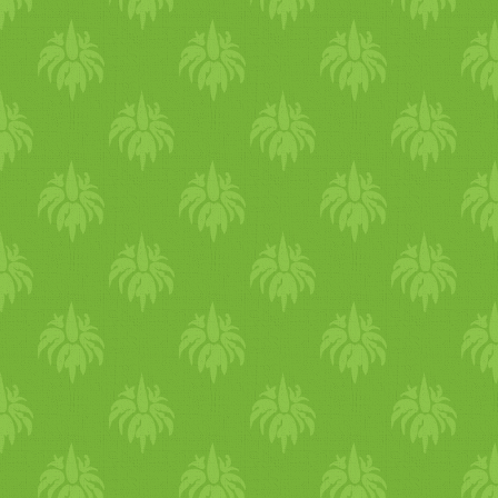
tápanyagait is. Miközben fő 
hörghurutot, az erős köhögés
spagetti tészta, elkészítjük a
és a rekedtséget. Hatékonyan
zöld pestónkat. A fenyőmago
alkalmazható a megfázás,
ledaráljuk, majd hozzátesszü
influenza, torok- és
az olíva olajat, a parmezánt, 
mandulagyulladás, sőt a
sót, és borsot, a blansírozott
tüdőgyulladás esetén is.
nagyobb darabokra szelt
Mindenképp próbáljuk ki a
spárgát, és 2 kanállal a főző
hagymateát, mely során a