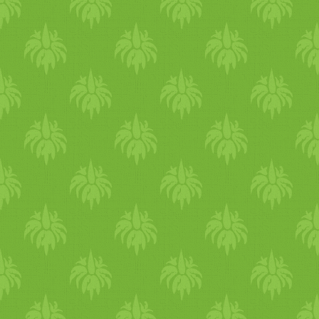
tartozik. Nagyon sok értékes
köteg zöld spárga (kb.15-16
vitaminokat és ásványi
szál) - 2-3 gerezd fokhagym
anyagokat tartalmaznak, min
- 60 ml extra szűz olíva olaj
például a kálcium, foszfor,
(most ne használjunk kókusz
kálium, nátrium, magnézium
zsírt) - 16 levél friss
vas, cink, réz, B vitaminok
bazsalikom - 4 ek fenyőma
tárháza, valamint C vitamint
- snidling vagy
is megtalálható bennük .
metélőhagyma
vagy akár
Jellegzetes csípős ízét és