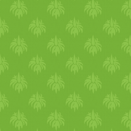
szórjuk meg apróra vágott
s
hagymával), és ha van otthon
passzolnak ehhez a
tészta
ét
spagetti
zöld
spárgás pestóva
étvágyat hozzá! Megjegyzé
hűtő
hideg
)
tészta
étel
lesz, 
meg
főtt
, és leszűrt tésztát
m
összekeverjük a
zöld
pesztóv