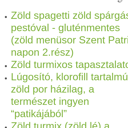
vagy
különleges
ebb bevásár
Zöld spagetti zöld spárgá
pestóval - gluténmentes
szárát jól emészthető rostok
(zöld menüsor Szent Patr
C- és E-
vitamin
ban,folsavb
napon 2.rész)
jelentéktelen, nem tart
alma
Zöld turmixos tapasztalat
aminosavat, köztük aszparagi
Lúgosító, klorofill tartalmú
zöld por házilag, a
kalória
tartalma azonban cse
természet ingyen
része, 93-95 százaléka
víz
, 
“patikájából”
kalóriát képvisel. 100 gra
Zöld turmix (zöld lé) a