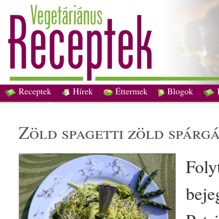
Receptek
Hírek
Éttermek
Blogok
zöld
spagetti
zöld
spárgá
Foly
beje