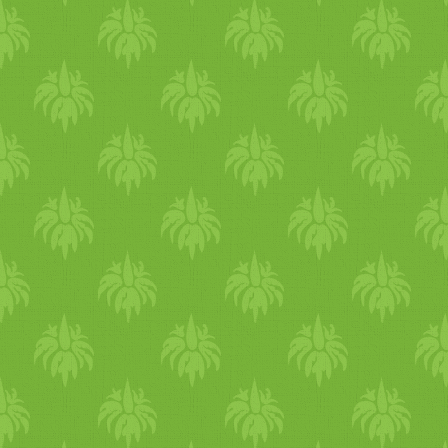
tovább
turmix
oljuk az egész
másodpercig tegyük ezt, me
találkozása kesernyés ízt idé
hogy a
turmix
kés fel
meleg
e
egynemű
zöld
spárgás pestó
folyó
hideg
víz
alatt átszűrj
a
nyers
nek mondható
zöld
pe
hogy mindenhová jusson az 