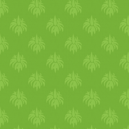
zöldség
ek és
fűszer
ek ne ve
tápanyagot a hő hatására.
annyira szereti a
nyers
fokha
blansírozom a spárgával együt
gyengébb gyomrúak számár
Megjegyzés3: Ha csak két fő
meg a felhasználandó hozz
nem olyan finom, mert a
tés