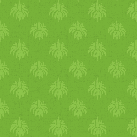
főző
víz
ből. Ezt az egészet
spagetti
zöld
spárgás pestóv
otthon, akkor mozsárban öss
egy keskenyebb szájú bögrét,
méz
csurgatót, és körkörös
alatt szétzúzzuk a
bazsalik
folyamatot oda adhatjuk a fé
lesz belőle. ;-) ). Amint kés
beletesszük a már
krémes
zö