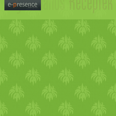
hagyományos
módon, tésztát
főzzük benne a
spagetti
t is.
hívják blansírozásnak, azaz 
mepuhuljon, de ne főljön sz
értékes
tápanyagait is. Mikö
elkészítjük a
zöld
pestónkat
hozzátesszük az
olíva
olaj
at
blansírozott nagyobb d
arab
o