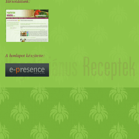
Társoldalunk:
A honlapot készítette: