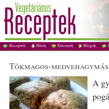
Receptek
Hírek
Éttermek
Blogok
tökmag
os-medvehagymá
A
gy
pogá