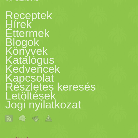
ismét...mint ahogy írtam, 3-
Receptek
Hírek
nyújtsunk ki, majd vágjuk fel
Éttermek
Blogok
is hagyjuk pihenni úgy fél ó
Könyvek
Katalógus
fokra, és süssük meg úgy 30 
Kedvencek
Kapcsolat
Részletes keresés
Letöltések
Jogi nyilatkozat