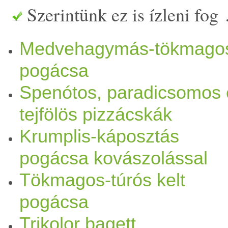
Szerintünk ez is ízleni fog
szárított
medvehagyma
(tav
Medvehagymás-tökmago
gerezd
fokhagyma
Elkészíté
pogácsa
edénybe, majd a közepére cs
Spenótos, paradicsomos 
morzsoljuk az
élesztő
t, és 
tejfölös pizzácskák
Öntsünk rá egy kis
meleg
vi
Krumplis-káposztás
pogácsa kovászolással
konyharuhával, és tegyük fé
Tökmagos-túrós kelt
tökmag
ot tegyük egy zacskó
pogácsa
Száraz serpenyőben egy pici
Trikolor bagett