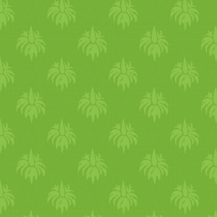
segítségünkre lehet. Allium
Lehet sokunknak ismerős ho
(D6-C30). Ez egy tüneti sze
bevethető: - bőséges, híg, m
az orrszárnyat) bőséges, -
tüsszögési roham orrcsöpögés
- csiklandozó érzés a gégéb
levegőn - ross
zab
bodás:
me