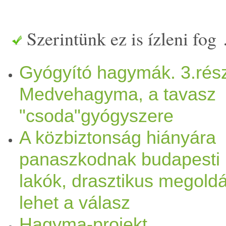
Persze sokan panaszkodnak
Szerintünk ez is ízleni fog
gyomruk. Nos, ilyenkor sze
Gyógyító hagymák. 3.rés
nem eszünk hagymát. Utána 
Medvehagyma, a tavasz
akkor oldódtak meg a probl
"csoda"gyógyszere
elkezdtem inni a
zöld
turmi
A közbiztonság hiányára
gyomor
savtúltengésre pana
panaszkodnak budapesti
lakók, drasztikus megold
gyomor
égést éppen a kevés
lehet a válasz
hogy ha kevés sav termelődi
Hagyma-projekt