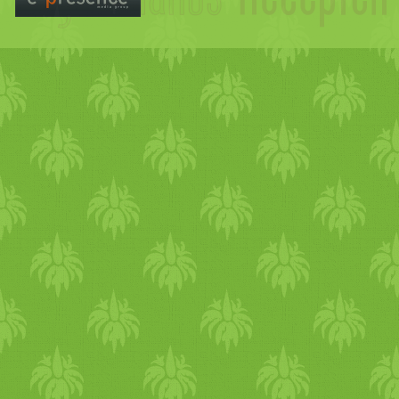
orrdugulást, illó
olaj
a fellazí
anyagot. Enyhíti a hörghurut
rekedtséget. Hatékonyan alk
torok- és
mandula
gyulladás,
Mindenképp próbáljuk ki a
héját is felhasználjuk. Emés
problé
mák
A
nyers
hagyma
található kórokozókat , erősí