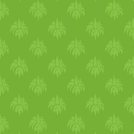
vöröshagymát találták a le
Rákellenes A rákellenes hatá
kénvegyületei gátolják egye
(nyelőcső,
gyomor
, vastagbé
Külsőleg , ha sebekre, patta
érlelő hatása ham
arab
bi gyó
esetén nyerjük ki a
hagyma
l
egy gézt, és helyezzük az ége