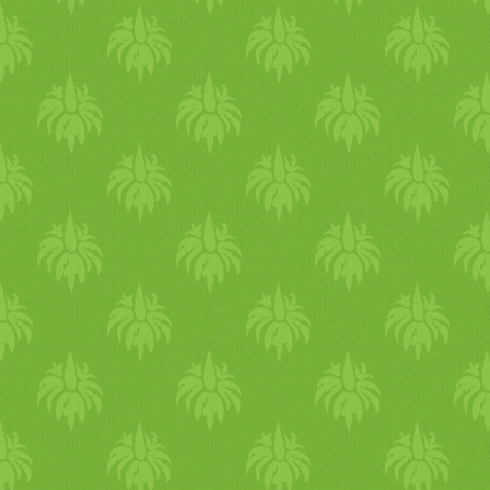
az általános emésztést. Kivá
és a vesegyulladás esetén, m
hagyma
bor alk
alma
s a vize
felgyülemlett
víz
eltávolítás
ödémát.
Hagyma
szirup kés
vöröshagyma
levet keverjük 
betegség
esetén. De megelőz
hagymát felvágjuk, remekül
mikróbákat, és illó
olaj
ai az 