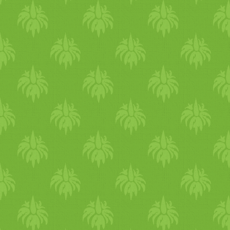
teszi (tegyük a felvágott ha
érrendszer Kedvezően hat a
a
koleszterin
szintre . Ha be
aratók tarisznyájában: szal
szalonnát remekül kompenz
a zsír emésztését, megaka
dá
Antibakteriális Baktériumell
orosz tudósok 150
növény
kö