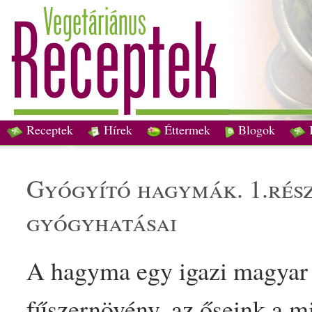
Receptek
Hírek
Éttermek
Blogok
gyógyító
hagy
mák
. 1.rés
gyógyhatásai
A
hagyma
egy igazi
magyar
fűszer
növény, az őseink a 