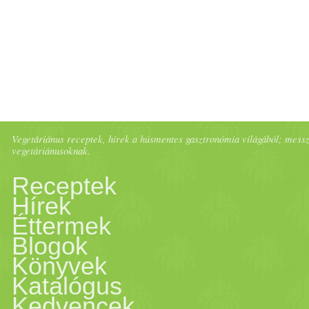
században a híres makói
vö
lett. Hatóanyagai ... Minden
csoportjába tartozik. Nagyo
ásványi
anyagokat tart
alma
z
Vegetáriánus receptek, hírek a húsmentes gasztronómia világából; messze 
vegetáriánusoknak.
foszfor
,
kálium
,
nátrium
,
ma
Receptek
vitamin
ok tárháza, valamin
Hírek
Éttermek
bennük . Jellegzetes
csípős
í
Blogok
Könyvek
vegyület, az alliszulfid adj
Katalógus
Kedvencek