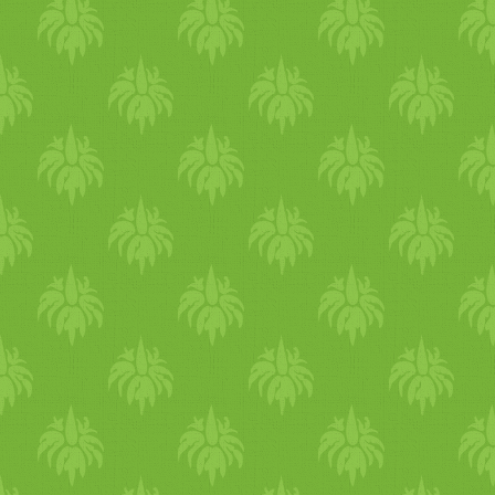
Úgyhogy fogyasszunk mind
testünk meghálálja.