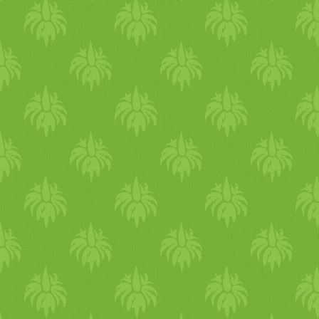
felszeletelt hagymát tegyük 
Kívülről ezt
meleg
ítve az ill
fül
bor
ogató szett is segítsé
készült főzet szép vöröses á
hagyma
pakolás bevethető re
esetén is. Egy hagymát vágju
készítsünk belőle pépet.
Nye
szemölcsre, tyúkszemre is, 