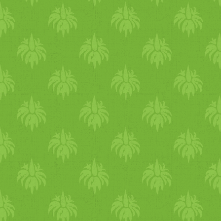
táplálkozással, és a tanulta
ráadásul férje veleszületett
b
odafigyelnek, és kevesebb 
kriszta gomba
krémleves
t fő
nem nagyon eszik húst. nem 
tudatos döntés. szervezete má
tengeri
herkentyűket eszik n
ügyesen megoldja, hogy kétfé