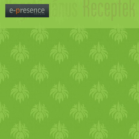
egyáltalán nem esett nehez
meg a recept, mint ahogy megl
francia
fogást alapvetően vac
reggel sütötte, és kápráztato
recepttel is készült,
kesudió
csicseriborsó
krémleves
t. o
minden nap ettek húst. késő
köszönhetően egyre többet f