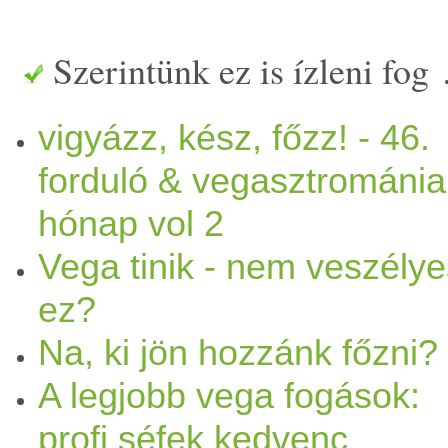
hónapja a 46. vkf-et. köszön
Szerintünk ez is ízleni fog
nagyon sokszínű lett az össz
vigyázz, kész, főzz! - 46.
mindenki más stílusban fogt
forduló & vegasztrománia
izg
alma
s
étel
ek születtek! a
hónap vol 2
közzé. ezennel elengedem a v
Vega tinik - nem veszélye
ez?
hogy legyen a 47. vkf
házi
a
Na, ki jön hozzánk főzni?
fogta fel a témát és annaesz
A legjobb vega fogások:
kedvenc
vega
étel
eit. olyan 
profi séfek kedvenc