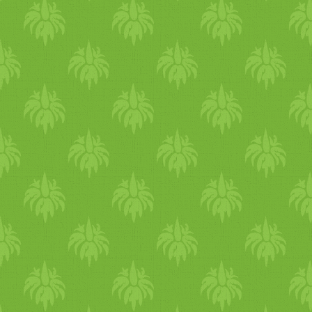
fog
alma
zza, hogy
szerelem
b
nagyszerű recepttel készült,
kakukkfüves-
narancs
os go
bevallja, hogy sosem volt
ve
gyümölcs
napot, ami mi más
szerint "mindenki s
zab
adság
kezdődik. éljenek a minden
békében egymás mellett." r