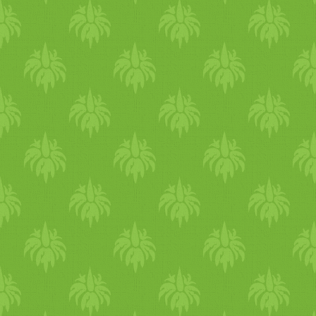
felfedezte a
vega
étel
ek
szín
kedvencét, a hajdinát tette
v
főszereplőjévé. olzka több fo
bor
ban főzve,
földimogyoró
céklát vargányás tejbe
gríz
ze
finomságokkal
fűszer
ezve.
g
befogadóként mindent megeve
felnőttként szép lassan étkez