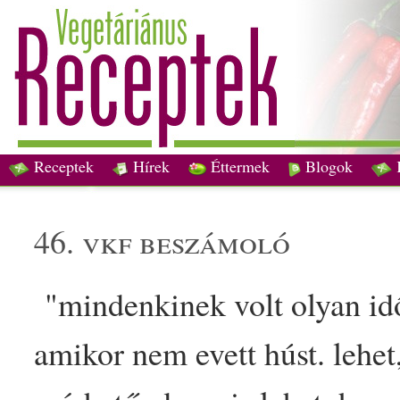
Receptek
Hírek
Éttermek
Blogok
46. vkf beszámoló
"mindenkinek volt olyan id
amikor nem evett húst. lehe