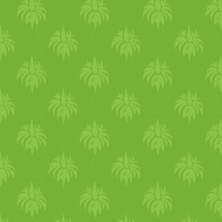
a másik pedig egy
desszert
k
tökmag
gal. robi két (egy t
időszakáról is beszámol. az
utáni nehézségek hatására ta
pedig egy tudatosan kipróbá
receptjével visszatért az a
alapokhoz, hiszen miso
leve
egy koleszban.. elég háklis,