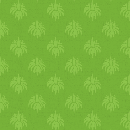
készített gnocchival. elmond
válogatós) kifejezés tök
élet
e
tulajdonképpen két téma, a 
köré csoportosul. lilla két 
teljesen önszántából. noémi
kókusz
os
hajdina
"risotto"
g
koriander
olajjal. bár sosem 
vegetáriánus
legyen, noémi k
arra, hogy honnan származik.