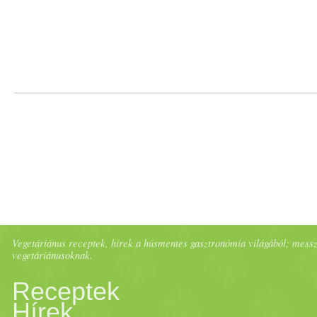
Vegetáriánus receptek, hírek a húsmentes gasztronómia világából; messze 
vegetáriánusoknak.
Receptek
Hírek