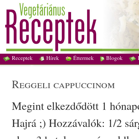
Receptek
Hírek
Éttermek
Blogok
reggeli
cappuccinom
Megint elkezdődött 1 hóna
Hajrá ;) Hozzávalók: 1/­­2
sá