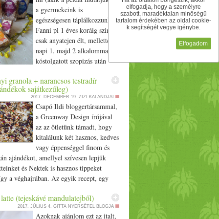
Ha az oldalon böngészik, akkor
elfogadja, hogy a személyre
a gyermekeink is
szabott, maradéktalan minőségű
egészségesen táplálkozzunk.
tartalom érdekében az oldal cookie-
k segítségét vegye igénybe.
Fanni pl 1 éves koráig szinte
csak anyatejen élt, mellette
Elfogadom
napi 1, majd 2 alkalommal
kóstolgatott szopizás után
 később gyümölcsöt és gabonákat, olajos
i granola + narancsos testradír
 hüvelyeseket. 2 éves koráig nem evett
jándékok sajátkezűleg)
lyette aszalt gyümölcsöket. Most sem
2017. DECEMBER 19.
ZIZI KALANDJAI
 és bár itthon kb 10 éve nem használok
Csapó Ildi bloggertársammal,
k eritrit, nyírfacukor, stivia, illetve
a Greenway Design írójával
s termelői méz található a spájzunkban, a
az az ötletünk támadt, hogy
l kap néha, ha találkozunk csokoládét,
kitalálunk két hasznos, kedves
lgokat, de nem bír sokat megenni belőlük.
vagy éppenséggel finom és
s hasonlóan tervezem az első életéve(ke)t.
gán ajándékot, amellyel szívesen lepjük
 kb három-négy alkalommal eszünk édes
teinket és Nektek is hasznos tippeket
Ez általában növényi tejben főtt kása (zab,
gy a véghajrában. Az egyik recept, egy
y tejberizs, tejbedara (zabbal dúsítva), és
szített karácsonyi granola, a másik recept
y gofri, palacsinta; mindez
atte (tejeskávé mandulatejből)
Ildi által készített narancsos testradír, ami
kkel, magokkal. A bolti müzlik (nem
2017. JÚLIUS 4.
GITTA NYERSÉTEL BLOGJA
encék kategóriába tartozik. Olyan
pehelyre, hanem granolára gondolok)
Azoknak ajánlom ezt az italt,