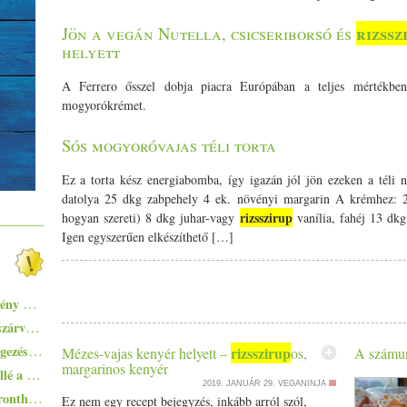
rizssz
Jön a vegán Nutella, csicseriborsó és
helyett
A Ferrero ősszel dobja piacra Európában a teljes mértékben 
mogyorókrémet.
Sós mogyoróvajas téli torta
Ez a torta kész energiabomba, így igazán jól jön ezeken a téli
datolya 25 dkg zabpehely 4 ek. növényi margarin A krémhez: 2
rizsszirup
hogyan szereti) 8 dkg juhar-vagy
vanília, fahéj 13 dkg
Igen egyszerűen elkészíthető […]
Az állatok bosszúja – különleges képregény az állatok jogairól
Pisto, azaz a spanyolok lecsója - egy huszárvágással tesszük laktatóbbá
Tiramisugolyó - az olasz klasszikus rétegezés nélkül, falatnyi verzióban
rizsszirup
Mézes-vajas kenyér helyett –
os,
A számun
margarinos kenyér
Ezekkel a főételekkel nem nyúlhatsz mellé a hőségben - 5+1 kánikularecept
2019. JANUÁR 29.
VEGANINJA
Egyszerűen elkészíthető ételek - 10+1 elronthatatlan recept kezdő konyhatündéreknek
Ez nem egy recept bejegyzés, inkább arról szól,