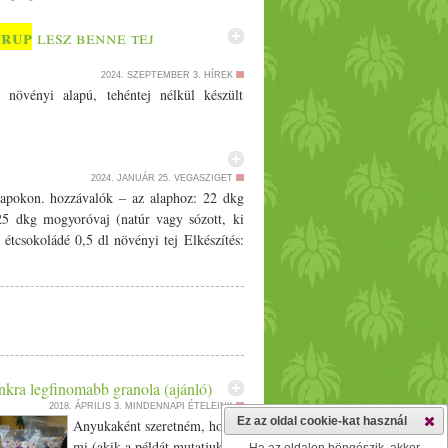
irup
lesz benne tej
2024. SZEPTEMBER 3.
HÍREK
növényi alapú, tehéntej nélkül készült
2024. JANUÁR 25.
VEGASZIGET
 napokon. hozzávalók – az alaphoz: 22 dkg
5 dkg mogyoróvaj (natúr vagy sózott, ki
 étcsokoládé 0,5 dl növényi tej Elkészítés:
kra legfinomabb granola (ajánló)
2018. ÁPRILIS 3.
MINDENNAPI ÉTELEINK
Ez az oldal cookie-kat használ
Anyukaként szeretném, hogy
mi (akik a példát mutatjuk) és