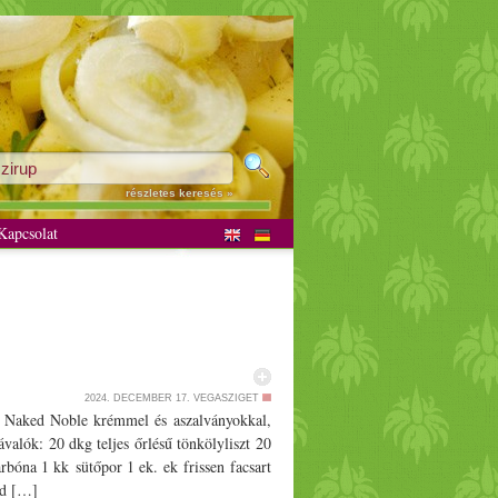
részletes keresés »
apcsolat
2024. DECEMBER 17.
VEGASZIGET
s Naked Noble krémmel és aszalványokkal,
alók: 20 dkg teljes őrlésű tönkölyliszt 20
bóna 1 kk sütőpor 1 ek. ek frissen facsart
ed […]