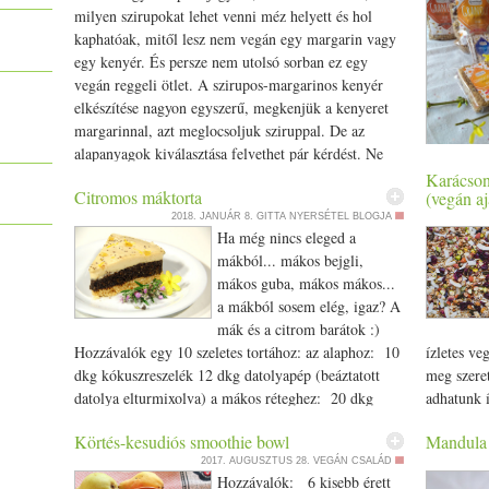
milyen szirupokat lehet venni méz helyett és hol
kaphatóak, mitől lesz nem vegán egy margarin vagy
egy kenyér. És persze nem utolsó sorban ez egy
vegán reggeli ötlet. A szirupos-margarinos kenyér
elkészítése nagyon egyszerű, megkenjük a kenyeret
margarinnal, azt meglocsoljuk sziruppal. De az
alapanyagok kiválasztása felvethet pár kérdést. Ne
zöldséget,
aggódj, nem annyira bonyolult, mint amilyen hosszú
Karácsony
magvakat,
Citromos máktorta
(vegán a
lett a cikk. A képen a világosabb színű szirup rizsből
cukrot, he
2018. JANUÁR 8.
GITTA NYERSÉTEL BLOGJA
készült, simán megkentem margarinnal a kenyeret, és
édesszájú,
Ha még nincs eleged a
rizsszirup
rányomtam a
ot. A sötétebb színű változat
cukrot, csa
mákból... mákos bejgli,
juharszirup. Óvodában úgy csinálták nekünk a
szirupok é
mákos guba, mákos mákos...
“vajas-mézes” kenyeret, hogy összekeverték a mézet
rokonságtó
a mákból sosem elég, igaz? A
a margarinnal (gondolom, mert így nem csöpög és
cukros do
mák és a citrom barátok :)
ragad annyira). A juharszirup hígabb, mint a rizsből
Gergővel i
Hozzávalók egy 10 szeletes tortához: az alaphoz: 10
ízletes ve
készült társa, ezért ezzel próbáltam ki. Nem lehet
Egy héten
dkg kókuszreszelék 12 dkg datolyapép (beáztatott
meg szeret
teljesen simára keverni villával, de eléggé összeáll
reggelit. 
datolya elturmixolva) a mákos réteghez: 20 dkg
adhatunk í
ahhoz, hogy fel tudtam kenni egy alapnak, és
köles) vag
őrölt mák 3 dkg őrölt kesudió 15 dkg datolyapép 1
általam ké
csurgattam még rá egy adag juharszirupot. Teljesen
müzli, vag
Körtés-kesudiós smoothie bowl
Mandula l
evőkanál citromlé 1/­­2 citrom reszelt héja a citromos
pedig, egy 
visszaadta az ovis emlékeket. Szirupok A méz nem
gyümölcsö
2017. AUGUSZTUS 28.
VEGÁN CSALÁD
réteghez: 10 dkg kesudió 1 dl olvasztott kókuszolaj
az ehető k
vegán, erről itt írtunk. Jó helyettesítők a növényi
reggeliző
Hozzávalók: 6 kisebb érett