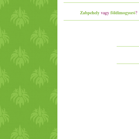
Zabpehely
földimogyoró
vagy
?