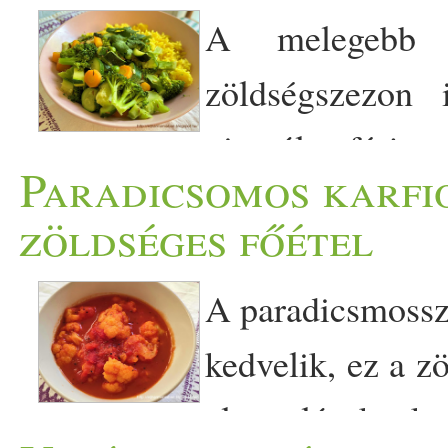
A melegebb i
zöldségszezon
piacról a férje
Paradicsomos karfi
friss, hazai zöldséget hozz
zöldséges főétel
saláták, koriander, zöldbors
A paradicsmossz
Ezt zöldséges főételt, ha m
kedvelik, ez a z
is nagyon finom lesz. H 
elvonulásokn
brokkoli 1 csésze felaprít