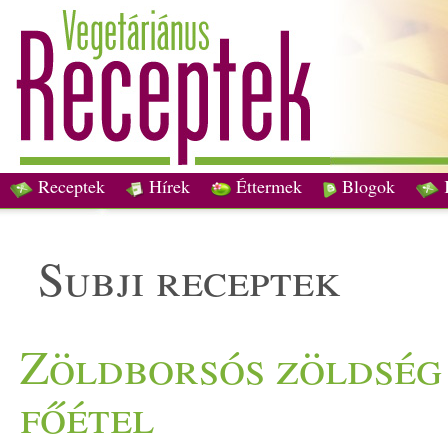
Receptek
Hírek
Éttermek
Blogok
subji receptek
Zöldborsós zöldsé
főétel