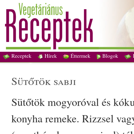
Receptek
Hírek
Éttermek
Blogok
sütőtök
sabji
Sütőtök
mogyoró
val és kók
konyha remeke. Rizzsel vag