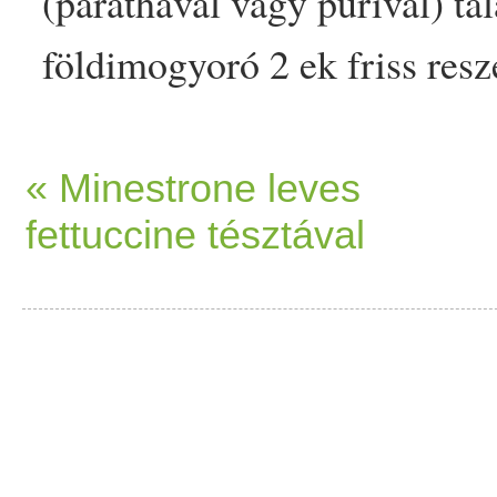
(parathával vagy
puri
val) tá
földimogyoró
2 ek
friss
resz
mustármag
2 kk urad
dál
5
c
kurkuma
1 kg megtisztított,.
« Minestrone leves
fettuccine tésztával