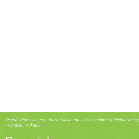
Vegetáriánus receptek, hírek a húsmentes gasztronómia világából; messze 
vegetáriánusoknak.